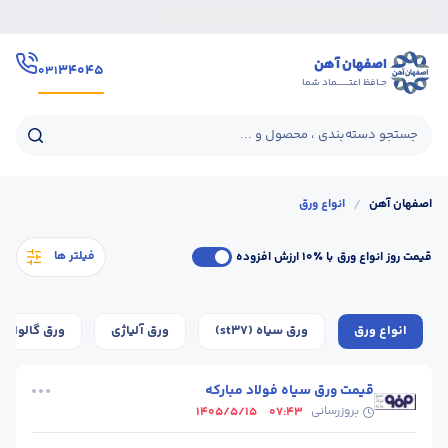
اصفهان آهن
۳۴۰۴۵
۰۳۱
حـافظ اعتــــــماد شما
جستجو دسته‌بندی ، محصول و ...
اصفهان آهن
/
انواع ورق
فیلتر ها
قیمت روز انواع ورق
با ٪۱۰ ارزش افزوده
انواع ورق
ورق سیاه (st37)
ورق آلیاژی
ورق گالوانیز
قیمت ورق سیاه فولاد مبارکه
بروزرسانی
1405/5/15
07:43