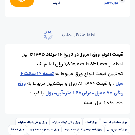
خرید
ثابت
طول*2متر
عرض(cm) :
200
طول (m) :
12
ابعاد :
طول * 2
محل تحویل :
اهواز - کارخانه
عرض(cm) :
200
طول (m) :
10 الی 12
لطفا منتظر بمانید...
قیمت انواع ورق امروز
در تاریخ
16 مرداد 1405
تا این
لحظه
از
831,000
تا
1,890,000 ریال
اعلام شد.
کم‌ترین قیمت انواع ورق مربوط به
تسمه 10 سانت 6
میل
، با قیمت 831,000 ریال و بیشترین مربوط به
ورق
رنگی 0.70میل-عرض1.25 متر-آبی-رول
با قیمت
1,890,000 ریال است.
ورق سیاه فولاد سبا
ورق st52
ورق رنگی فولاد مبارکه
ورق روغنی فولاد مبارکه
ورق آجدار پرسی
ورق آجدار فابریک فولاد مبارکه
ورق سیاه فولاد اصفهان
ورق A283