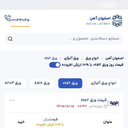
اصفهان آهن
۳۴۰۴۵
۰۳۱
حـافظ اعتــــــماد شما
جستجو دسته‌بندی ، محصول و ...
اصفهان آهن
/
انواع ورق
/
ورق آلیاژی
/
ورق st52
قیمت روز ورق st52
با ٪۱۰ ارزش افزوده
انواع ورق آلیاژی
ورق st52
ورق A516
ورق A283
قیمت ورق st52
بروزرسانی
1405/5/15
07:47
قیمت
ریال
عنوان
خرید
با ٪۱۰ ارزش افزوده