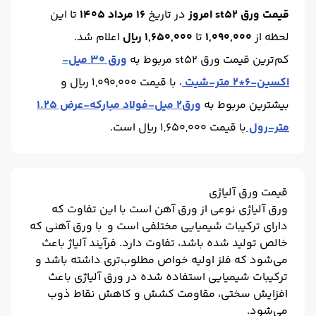
قیمت ورق st52 امروز
در تاریخ
16 مرداد 1405
تا این
برند کارخانه :
فولاد اکسین
آلیاژ :
ST52
لحظه
از
1,090,000
تا
1,650,000 ریال
اعلام شد.
کم‌ترین قیمت ورق st52 مربوط به
ورق 30 میل-
اکسین-6*2 متر-شیت
، با قیمت 1,090,000 ریال و
بیشترین مربوط به
ورق2 میل-فولاد مبارکه-عرض 1.25
متر-رول
با قیمت 1,650,000 ریال است.
قیمت ورق آلیاژی
ورق آلیاژی نوعی از ورق آهن است با این تفاوت که
دارای ترکیبات شیمیایی مختلفی است و با ورق آهنی که
خالص تولید شده باشد، تفاوت دارد. فرآیند آلیاژ باعث
می‌‌شود که فلز اولیه خواص مطلوب‌تری داشته باشد و
ترکیبات شیمیایی استفاده شده در ورق آلیاژی باعث
افزایش سختی، مقاومت کشش و کاهش نقاط ذوب
می‌شود.