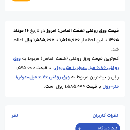
ضخامت :
1.5
حالت :
رول
برند :
هفت الماس
ابعاد :
1.25
محل تحویل :
کارخانه - قزوین
ضخامت :
1.5
حالت :
رول
قیمت ورق روغنی (هفت الماس) امروز
در تاریخ
16 مرداد
برند :
هفت الماس
1405
تا این لحظه
از
1,565,000
تا
1,585,000 ریال
اعلام
شد.
کم‌ترین قیمت ورق روغنی (هفت الماس) مربوط به
ورق
روغنی 0.80 میل-عرض 1 متر-رول
، با قیمت 1,565,000
ریال و بیشترین مربوط به
ورق روغنی 0.70 میل-عرض1
متر-رول
با قیمت 1,585,000 ریال است.
نظرات کاربران
نظر
ثبت دیدگاه