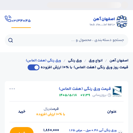
اصفهان آهن
۳۴۰۴۵
۰۳۱
حـافظ اعتــــــماد شما
جستجو دسته‌بندی ، محصول و ...
اصفهان آهن
/
انواع ورق
/
ورق رنگی
/
ورق رنگی (هفت الماس)
قیمت روز ورق رنگی (هفت الماس)
با ٪۱۰ ارزش افزوده
قیمت ورق رنگی (هفت الماس)
بروزرسانی
1405/5/18
07:39
قیمت
ریال
عنوان
خرید
با ٪۱۰ ارزش افزوده
1,860,000
ورق رنگی آبی 0.48 میل - عرض 1.25