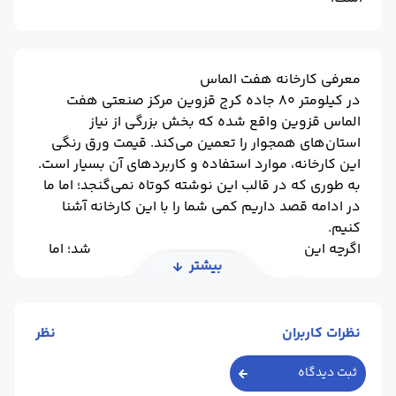
معرفی کارخانه هفت الماس
در کیلومتر ۸۰ جاده کرج قزوین مرکز صنعتی هفت
الماس قزوین واقع شده که بخش بزرگی از نیاز
استان‌های همجوار را تعمین می‌کند. قیمت ورق رنگی
این کارخانه، موارد استفاده و کاربردهای آن بسیار است.
به طوری که در قالب این نوشته کوتاه نمی‌گنجد؛ اما ما
در ادامه قصد داریم کمی شما را با این کارخانه آشنا
کنیم.
اگرچه این واحد تولیدی در سال ۱۳۷۵ تاسیس شد؛ اما
بیشتر
شروع به کار آن در سال ۱۳۸۲ نزدیک به یک دهه زمان
برد. از آن سال تا امروز کارخانه الماس قزوین افتخارات
بسیاری را کسب کرده است.
نظرات کاربران
نظر
دریافت نشان ملی استاندارد و گواهی کیفیت ورق‌های
گالوانیزه ISO ۹۰۰۱:۲۰۰۸ از جمله افتخارات اصلی این
ثبت دیدگاه
مجموعه است. همچنین این واحد تولیدی قصد دارد طی