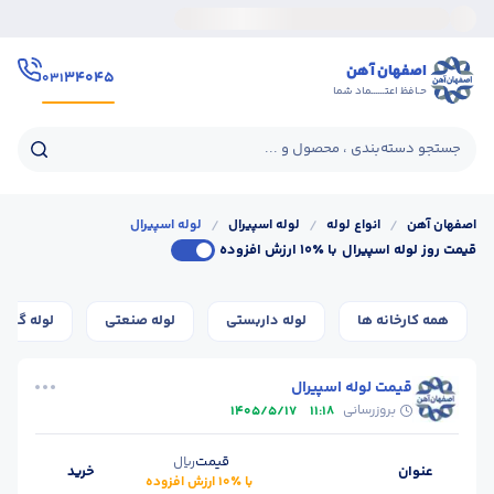
اصفهان آهن
۳۴۰۴۵
۰۳۱
حـافظ اعتــــــماد شما
جستجو دسته‌بندی ، محصول و ...
اصفهان آهن
/
انواع لوله
/
لوله اسپیرال
/
لوله اسپیرال
قیمت روز لوله اسپیرال
با ٪۱۰ ارزش افزوده
همه کارخانه ها
لوله داربستی
لوله صنعتی
لوله گازی
قیمت لوله اسپیرال
بروزرسانی
1405/5/17
11:18
قیمت
ریال
عنوان
خرید
با ٪۱۰ ارزش افزوده