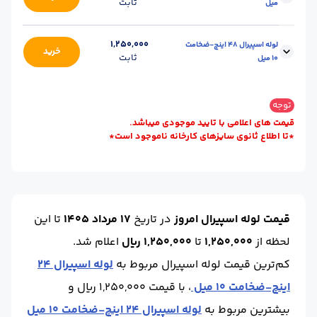
ثابت
میل
ضخامت :
10
سایز لوله (inch) :
32
طول شاخه (m) :
12
واحد :
کیلوگرم
وزن شاخه (kg) :
2985
محل تحویل :
اصفهان-انبار
1,250,000
لوله اسپیرال 48 اینچ-ضخامت
خرید
ثابت
10 میل
ضخامت :
10
سایز لوله (inch) :
40
طول شاخه (m) :
12
واحد :
کیلوگرم
وزن شاخه (kg) :
3580
محل تحویل :
اصفهان-انبار
توجه
ضخامت :
10
سایز لوله (inch) :
48
قیمت‌ های اعلامی با تایید موجودی میباشد.
*تا اطلاع ثانوی سایزهای کارخانه ناموجود است*
طول شاخه (m) :
12
واحد :
کیلوگرم
قیمت لوله اسپیرال امروز
در تاریخ
17 مرداد 1405
تا این
لحظه
از
1,250,000
تا
1,250,000 ریال
اعلام شد.
کم‌ترین قیمت لوله اسپیرال مربوط به
لوله اسپیرال 24
اینچ-ضخامت 10 میل
، با قیمت 1,250,000 ریال و
بیشترین مربوط به
لوله اسپیرال 24 اینچ-ضخامت 10 میل