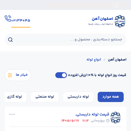
اصفهان آهن
۳۴۰۴۵
۰۳۱
حـافظ اعتــــــماد شما
جستجو دسته‌بندی ، محصول و ...
اصفهان آهن
/
انواع لوله
فیلتر ها
قیمت روز انواع لوله
با ٪۱۰ ارزش افزوده
همه موارد
لوله داربستی
لوله صنعتی
لوله گازی
قیمت لوله داربستی.
بروزرسانی
1405/5/17
11:12