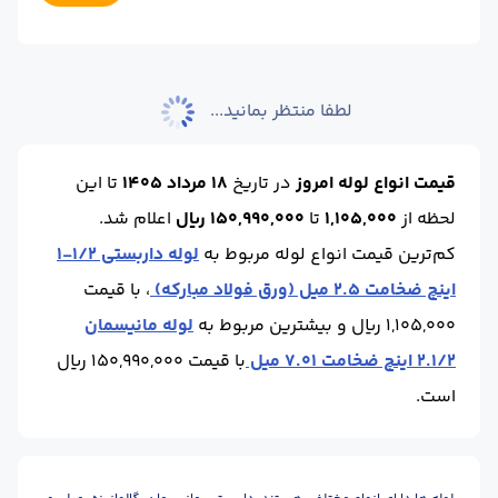
ضخامت :
3
طول شاخه (m) :
6
واحد :
کیلوگرم
وزن شاخه (kg) :
10.5
محل تحویل :
اصفهان-انبار
ضخامت :
2.65
طول شاخه (m) :
6
لطفا منتظر بمانید...
واحد :
کیلوگرم
قیمت انواع لوله امروز
در تاریخ
18 مرداد 1405
تا این
لحظه
از
1,105,000
تا
150,990,000 ریال
اعلام شد.
کم‌ترین قیمت انواع لوله مربوط به
لوله داربستی 1/2-1
اینچ ضخامت 2.5 میل (ورق فولاد مبارکه)
، با قیمت
1,105,000 ریال و بیشترین مربوط به
لوله مانیسمان
2.1/2 اینچ ضخامت 7.01 میل
با قیمت 150,990,000 ریال
است.