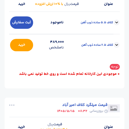
عنوان
قیمت
خرید
ریال
با ٪۱۰ ارزش افزوده
ناموجود
ثبت سفارش
کلاف 5.5 ساده ذوب آهن
گرید :
1008
محل تحویل :
اصفهان-کارخانه
489,000
خرید
کلاف 6.5 ساده ذوب آهن
نامشخص
سایز :
5.5
واحد :
کیلوگرم
نوع کلاف :
ساده
گرید :
1008
محل تحویل :
اصفهان-کارخانه
توجه
سایز :
6.5
واحد :
کیلوگرم
* موجودی این کارخانه تمام شده است و روی خط تولید نمی باشد
نوع کلاف :
ساده
قیمت میلگرد کلاف امیر آباد
بروزرسانی
1405/5/15
08:32
قیمت
ریال
عنوان
خرید