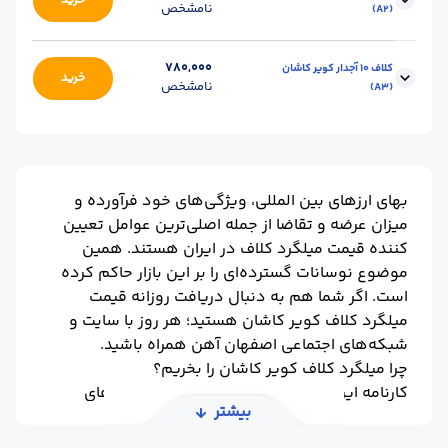
خرید
نامشخص
(A2)
سایز :
8
نوع کلاف :
آجدار
780,000
کلاف 10 آجدار کویر کاشان
خرید
نامشخص
(A3)
گرید :
A2
واحد :
کیلوگرم
محل تحویل :
کارخانه - کاشان
سایز :
10
نوع کلاف :
آجدار
گرید :
A3
واحد :
کیلوگرم
بهای ارزهای بین المللی، ویژگی‌های خود فرآورده و
محل تحویل :
کارخانه - کاشان
میزان عرضه و تقاضا از جمله اصلی‌ترین عوامل تعیین
کننده قیمت میلگرد کلاف در ایران هستند. همین
موضوع نوسانات گسترده‌ای را بر این بازار حاکم کرده
است. اگر شما هم به دنبال دریافت روزانه قیمت
میلگرد کلاف کویر کاشان هستید؛ هر روز با سایت و
شبکه‌های اجتماعی اصفهان آهن همراه باشید.
چرا میلگرد کلاف کویر کاشان را بخریم؟
کارنامه این کارخانه پر است از افتخارات و لوح‌های
بیشتر
تقدیری که طی سال‌های مختلف دریافت کرده است.
این یعنی محصولات این واحد تولیدی رضایت بخش