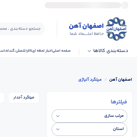
اصفهان آهن
جستجو دسته‌بندی ، محصو
حـافظ اعتــــــماد شما
دسته‌بندی کالاها
صفحه اصلی
اخبار لحظه ای
تالار(شمش،گندله،اس
اصفهان آهن
/
میلگرد آلیاژی
میلگرد آجدار
فیلترها
مرتب سازی
استان