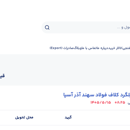
ل و ...
فنجی)
تالار خرید
درباره ما
تماس با ما
وبلاگ
صادرات (Export)
قیم
گرد کلاف فولاد سهند آذر آسیا
1405/5/15
08:25
ی
گرید
محل تحویل