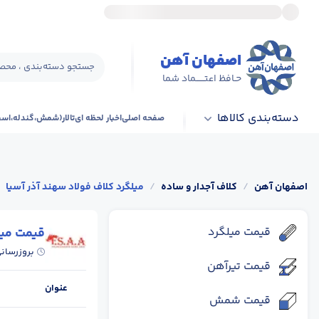
اصفهان آهن
جستجو دسته‌بندی ، محصو
حـافظ اعتــــــماد شما
دسته‌بندی کالاها
صفحه اصلی
اخبار لحظه ای
تالار(شمش،گندله،اس
اصفهان آهن
/
کلاف آجدار و ساده
/
میلگرد کلاف فولاد سهند آذر آسیا
قیمت میلگرد
قیمت میل
بروزرسان
قیمت تیرآهن
عنوان
قیمت شمش