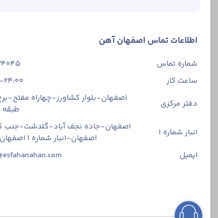
اطلاعات تماس اصفهان آهن
شماره تماس
34045
ساعت کار
-24:00
اصفهان-بلوار کشاورز-چهاراه مفتح-برج 
دفتر مرکزی
طبقه
اصفهان-جاده نجف آباد-گلدشت-جنب ک
انبار شماره 1
اصفهان-انبار شماره ۱ اصفهان آهن
ایمیل
@esfahanahan.com