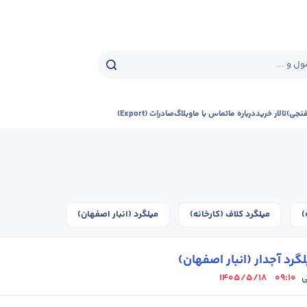
ل و ...
فنجی)
تالار خرید
درباره ما
تماس با ما
وبلاگ
صادرات (Export)
)
میلگرد کلاف (کارخانه)
میلگرد (انبار اصفهان)
رد آجدار (انبار اصفهان)
1405/5/18
09:10
ی