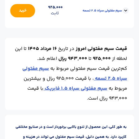
واحد :
کیلوگرم
وزن کلاف(kg) :
25 الی 35
محل تحویل :
انبار اصفهان آهن
925,000
خرید
سیم مفتولی سیاه 2.5 تسمه
ثابت
ضخامت :
1.5
حالت :
تسمه
واحد :
کیلوگرم
وزن کلاف(kg) :
25 الی 35
محل تحویل :
انبار اصفهان آهن
ضخامت :
_2.50
حالت :
تسمه
قیمت سیم مفتولی امروز
در تاریخ
16 مرداد 1405
تا این
واحد :
کیلوگرم
لحظه
از
925,000
تا
943,000 ریال
اعلام شد.
کم‌ترین قیمت سیم مفتولی مربوط به
سیم مفتولی
سیاه 2.5 تسمه
، با قیمت 925,000 ریال و بیشترین
مربوط به
سیم مفتولی سیاه 1.5 فابریک
با قیمت
943,000 ریال است.
به طور کلی، این محصول از تنوع بالایی برخوردار است و در صنایع مختلفی
کاربرد دارد. به همین دلیل، قیمت سیم مفتول می تواند در هزینه و