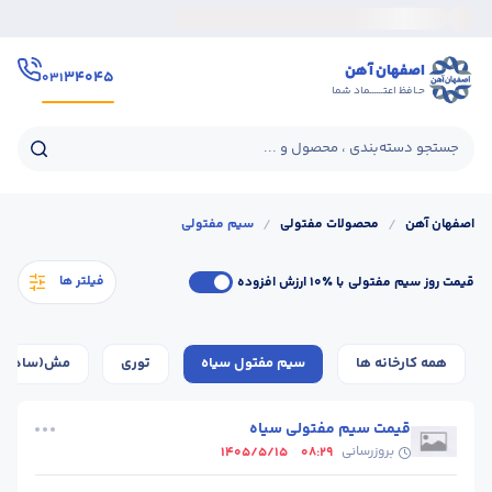
اصفهان آهن
۳۴۰۴۵
۰۳۱
حـافظ اعتــــــماد شما
جستجو دسته‌بندی ، محصول و ...
اصفهان آهن
/
محصولات مفتولی
/
سیم مفتولی
فیلتر ها
قیمت روز سیم مفتولی
با ٪۱۰ ارزش افزوده
همه کارخانه ها
سیم مفتول سیاه
توری
مش(ساده و 
قیمت سیم مفتولی سیاه
بروزرسانی
1405/5/15
08:29