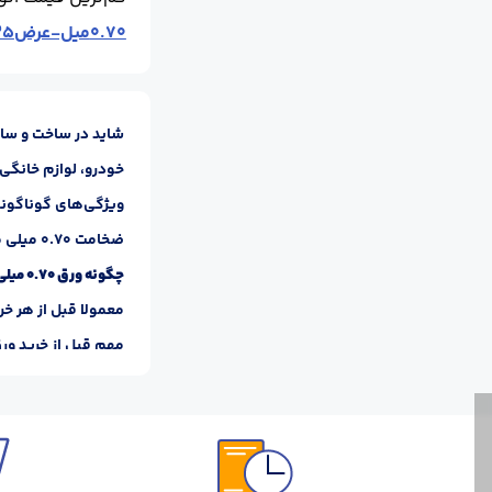
0.70میل-عرض1.25 متر-آبی-رول
شاید در ساخت و ساز
خودرو، لوازم خانگی، 
ویژگی‌های گوناگونی
ضخامت 0.70 میلی متر است. ضخامت یکی از موارد مهم هنگام قیمت گذاری این محصولات است؛ در واقع می‌توان گفت
چگونه ورق 0.70 میلی متر را تهیه کنیم؟
معمولا قبل از هر خ
مهم قبل از خرید ور
ضخامت و ابعاد ورق 
کارخانه‌های تولیدکن
قیمت روز
عوامل موثر بر قیمت ورق 0.70 میل