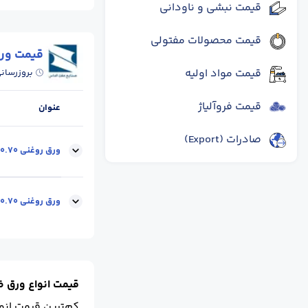
قیمت نبشی و ناودانی
ابعاد :
عرض 1.25
قیمت محصولات مفتولی
قیمت ور
قیمت مواد اولیه
بروزرسان
قیمت فروآلیاژ
عنوان
صادرات (Export)
ورق روغنی 0.70 میل-عرض1 متر-رول
ضخامت :
0.70
اب
ورق روغنی 0.70 میل-عرض 1.25 متر-رول
ابعاد :
1.25
محل 
قیمت انواع ورق ضخامت 0
کم‌ترین قیمت انواع ورق