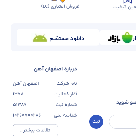
فروش اعتباری (LC)
ین کیفیت
 قیمت مواردی همچون مواد اولیه، ابزارآلات و ...
ز
دانلود مستقیم
درباره اصفهان آهن
نام شرکت
اصفهان آهن
ع از این ویژگی ها برای خرید هر محصول فولادی به خصوص ورق ضروری
آغاز فعالیت
1378
ضو شوید
شماره ثبت
۵۱۳۸۶
گی روزمره مردم کاربرد گسترده‌ای دارند.
شناسه ملی
10260700286
ثبت
 نمونه‌هایی از کاربرد ورق در محصولات مصرفی مردم است.
اطلاعات بیشتر...