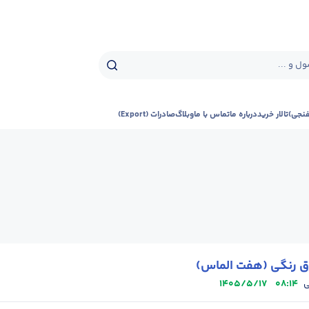
ل و ...
فنجی)
تالار خرید
درباره ما
تماس با ما
وبلاگ
صادرات (Export)
ق رنگی (هفت الماس)
1405/5/17
08:14
ی