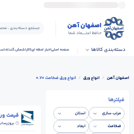
اصفهان آهن
جستجو دسته‌بندی ، محصو
حـافظ اعتــــــماد شما
دسته‌بندی کالاها
صفحه اصلی
اخبار لحظه ای
تالار(شمش،گندله،اس
اصفهان آهن
/
انواع ورق
/
انواع ورق ضخامت 0.70
فیلترها
مرتب سازی
استان
قیمت ور
بروزرسان
ضخامت
ابعاد