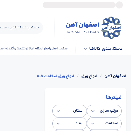
اصفهان آهن
جستجو دسته‌بندی ، محصو
حـافظ اعتــــــماد شما
دسته‌بندی کالاها
صفحه اصلی
اخبار لحظه ای
تالار(شمش،گندله،اس
اصفهان آهن
/
انواع ورق
/
انواع ورق ضخامت 0.5
فیلترها
مرتب سازی
استان
ضخامت
ابعاد