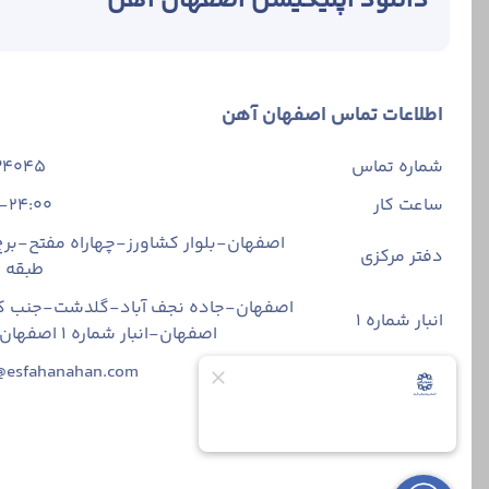
دانلود اپلیکیشن اصفهان آهن
اطلاعات تماس اصفهان آهن
شماره تماس
34045
ساعت کار
-24:00
اصفهان-بلوار کشاورز-چهاراه مفتح-برج 
دفتر مرکزی
طبقه
اصفهان-جاده نجف آباد-گلدشت-جنب ک
انبار شماره 1
اصفهان-انبار شماره ۱ اصفهان آهن
ایمیل
@esfahanahan.com