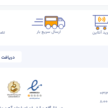
ارسال سریع بار
ید آنلاین
تضم
دریافت ا
031
8:00