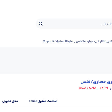
ل و ...
فنجی)
تالار خرید
درباره ما
تماس با ما
وبلاگ
صادرات (Export)
ری حصاری/فنس
1405/5/15
08:31
ی
ضخامت مفتول (mm)
محل تحویل