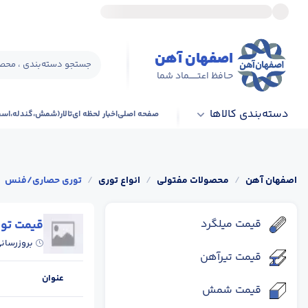
اصفهان آهن
جستجو دسته‌بندی ، محصو
حـافظ اعتــــــماد شما
دسته‌بندی کالاها
صفحه اصلی
اخبار لحظه ای
تالار(شمش،گندله،اس
اصفهان آهن
/
محصولات مفتولی
/
انواع توری
/
توری حصاری/فنس
قیمت میلگرد
قیمت تو
بروزرسان
قیمت تیرآهن
عنوان
قیمت شمش