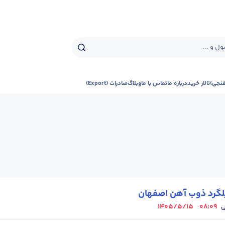
ل و ...
فنجی)
تالار خرید
درباره ما
تماس با ما
وبلاگ
صادرات (Export)
لگرد ذوب آهن اصفهان
1405/5/15
08:09
ی