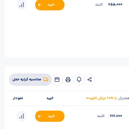
755,000
ثابت
خرید
 (kg) :
28
حالت :
شاخه آجدار
واحد :
کیلوگرم
محاسبه کرایه حمل
مت
با ٪۱۰ ارزش افزوده
خرید
نمودار
ریال
716,000
ثابت
خرید