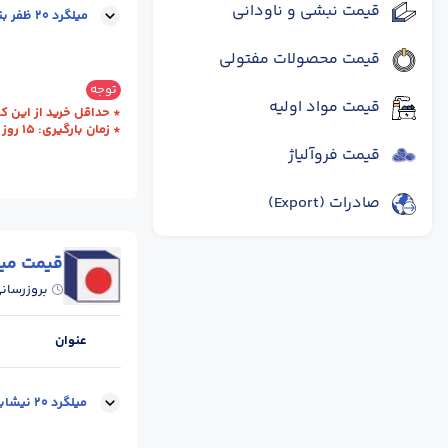
قیمت نبشی و ناودانی
میلگرد 20 ظفر بناب
قیمت محصولات مفتولی
سایز :
20
محل تح
توجه
قیمت مواد اولیه
* حداقل خرید از این کارخانه یک ظ
* زمان بارگیری: 15 روز کاری
قیمت فروآلیاژ
صادرات (Export)
قیمت میل
بروزرسان
عنوان
میلگرد 20 نیشابور (فولاد خراسان)