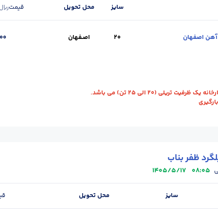
سایز
محل تحویل
قیمت
ریال
20
اصـفهان
000
(kg) :
30
حالت :
شاخه آجدار
طول (m) :
12
واحد :
کیلوگرم
محل تحویل
رفیت تریلی (20 الی 25 تن) می باشد.
بارگیری
گرد ظفر بناب
1405/5/17
08:05
ی
سایز
محل تحویل
قی