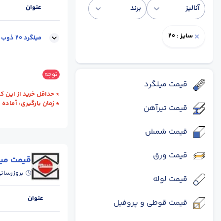
عنوان
آنالیز
برند
سایز : 20
میلگرد 20 ذوب آهن اصفهان
سایز :
20
وزن شاخه 
توجه
قیمت میلگرد
* حداقل خرید از این کارخانه یک ظ
* زمان بارگیری: آماده 
قیمت تیرآهن
قیمت شمش
قیمت ورق
قیمت میل
بروزرسان
قیمت لوله
عنوان
قیمت قوطی و پروفیل