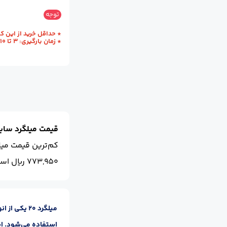
سایز :
20
محل تح
توجه
* حداقل خرید از این کارخانه یک ظ
* زمان بارگیری: 3 تا 10 روز کاری
قیمت میلگرد سایز 20 امر
کم‌ترین قیمت میلگرد سای
773,950 ریال است.
میلگرد 20 