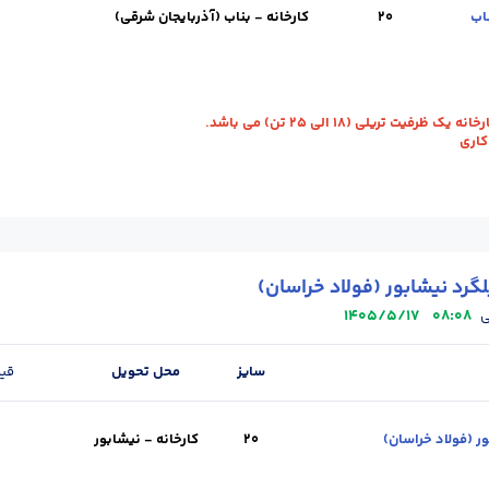
20
کارخانه - بناب (آذربایجان شرقی)
ویل :
کارخانه - بناب (آذربایجان شرقی)
استاندارد :
A3
طول (m) :
12
وزن شاخه
رفیت تریلی (18 الی 25 تن) می باشد.
گرد نیشابور (فولاد خراسان)
1405/5/17
08:08
ی
سایز
محل تحویل
قی
20
کارخانه - نیشابور