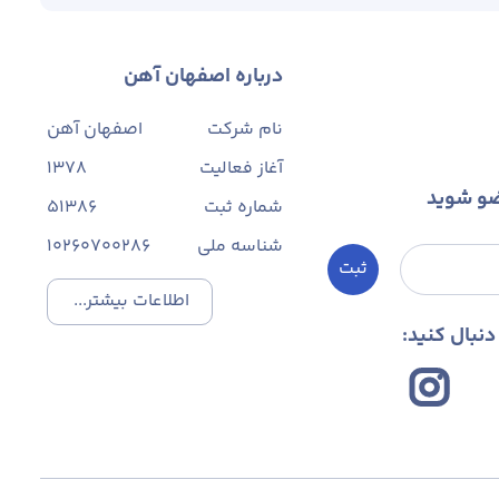
این محصول با وزن تقریبی هر متر 2.5 کیلو گرم و هرشاخه 12 متری با حدود وزن 30 کیلوگرم به بازار عرضه می‌شود. میلگرد A2 سایز 20، دارای تنش جاری 3000 و تنش
گسیختگی 5000 کیلوگرم بر سانتی‌مترمربع است که تغییر نسبی پلاستیکی آن در زمان گسیختگی 19 درصد می‌باشد. گرید A3 این محصول دارای تنش جاری 4000 و تنش
درباره اصفهان آهن
نام شرکت
اصفهان آهن
آغاز فعالیت
1378
ضو شوید
شماره ثبت
۵۱۳۸۶
شناسه ملی
10260700286
ثبت
اطلاعات بیشتر...
نبال کنید:
ردار است.
محصولات آجدار سایز 20 در دو نوع گرید A2 و A3 هستند. گرید A2 از