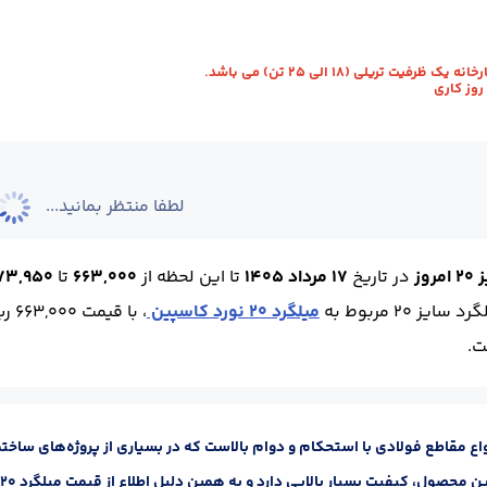
ویل :
کارخانه - نیشابور
استاندارد :
A3
طول (m) :
12
وزن شاخه (kg) :
9.64
رفیت تریلی (18 الی 25 تن) می باشد.
لطفا منتظر بمانید...
وز
در تاریخ
17 مرداد 1405
تا این لحظه
از
663,000
تا
773,950 ری
ز 20 مربوط به
میلگرد 20 نورد کاسپین
، با قیمت 663,000 ریال و بیشترین مربوط به
یکی از انواع مقاطع فولادی با استحکام و دوام بالاست که در بسیاری از پروژه‌های 