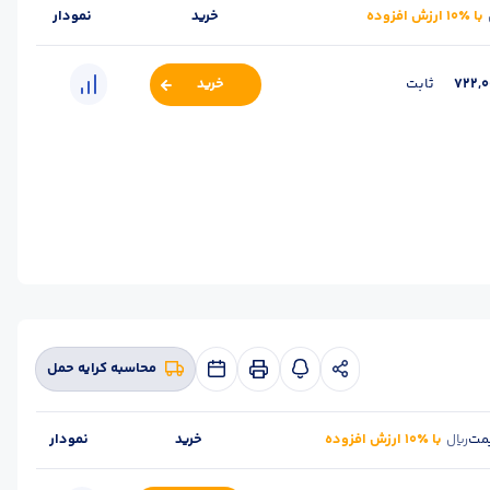
با ٪۱۰ ارزش افزوده
خرید
نمودار
722,
ثابت
خرید
 :
اصـفهان
برند :
ذوب آهن اصفهان
استاندارد :
A3
محاسبه کرایه حمل
مت
با ٪۱۰ ارزش افزوده
خرید
نمودار
ریال