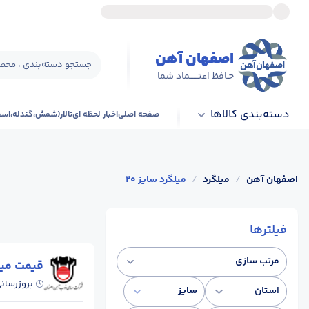
اصفهان آهن
جستجو دسته‌بندی ، محصو
حـافظ اعتــــــماد شما
دسته‌بندی کالاها
صفحه اصلی
اخبار لحظه ای
تالار(شمش،گندله،اس
اصفهان آهن
/
میلگرد
/
میلگرد سایز 20
فیلترها
مرتب سازی
قیمت می
بروزرسان
استان
سایز