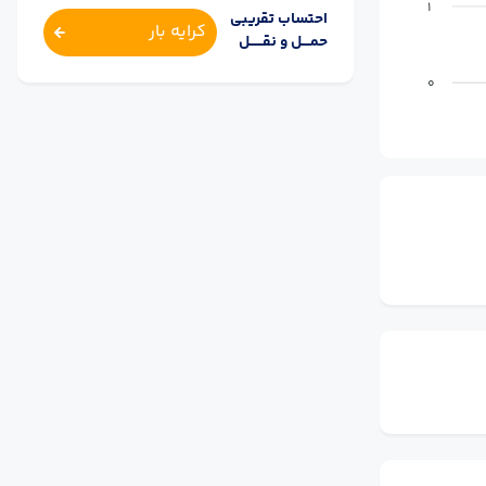
1
احتساب تقریبی
کرایه بار
حمــــل و نقــــــل
0