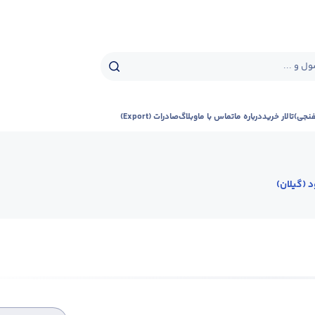
ل و ...
فنجی)
تالار خرید
درباره ما
تماس با ما
وبلاگ
صادرات (Export)