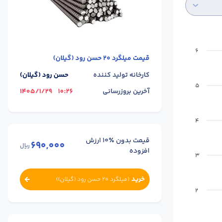
6
قیمت
میلگرد 20 حسن رود (گیلان)
کارخانه تولید کننده
حسن رود (گیلان)
5
آخرین بروزرسانی
10:26
1405/1/29
4
قیمت بدون ٪۱۰ ارزش
690,000
ریال
افزوده
3
خرید
(
میلگرد 20 حسن رود (گیلان)
)
2