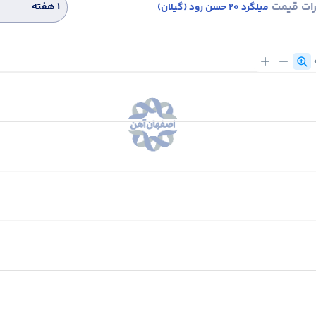
رات قیمت
۱ هفته
میلگرد 20 حسن رود (گیلان)