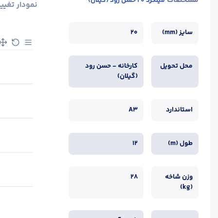
مشخصات
میلگرد 20 حسن رود (گیلان)
نمودار تغیی
سایز (mm)
20
محل تحویل
کارخانه - حسن رود
(گیلان)
استاندارد
A3
طول (m)
12
وزن شاخه
28
(kg)