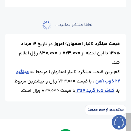
آنالیز :
A2
سایز میلگرد خاموت (mm) :
10
سایز میلگرد خاموت (mm) :
8
وزن (kg) :
1
آنالیز :
A2
نوع خاموت :
ساده
لطفا منتظر بمانید...
واحد :
کیلوگرم
محل تحویل :
اصفهان-انبار
قیمت میلگرد (انبار اصفهان) امروز
در تاریخ
16 مرداد
1405
تا این لحظه
از
723,000
تا
830,000 ریال
اعلام
شد.
کم‌ترین قیمت میلگرد (انبار اصفهان) مربوط به
میلگرد
22 ذوب آهن
، با قیمت 723,000 ریال و بیشترین مربوط
به
کلاف 6.5 گرید 3SP
با قیمت 830,000 ریال است.
میلگرد بدون آج (انبار اصفهان)