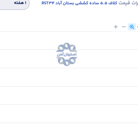
رات قیمت
۱ هفته
کلاف 5.5 ساده کششی بستان آباد RST34