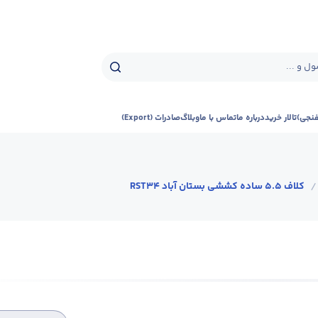
ل و ...
فنجی)
تالار خرید
درباره ما
تماس با ما
وبلاگ
صادرات (Export)
/
کلاف 5.5 ساده کششی بستان آباد RST34