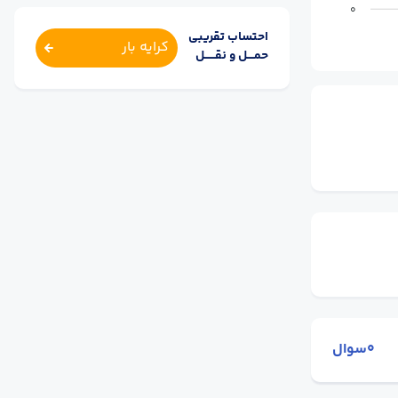
0
احتساب تقریبی
کرایه بار
حمــــل و نقــــــل
0سوال