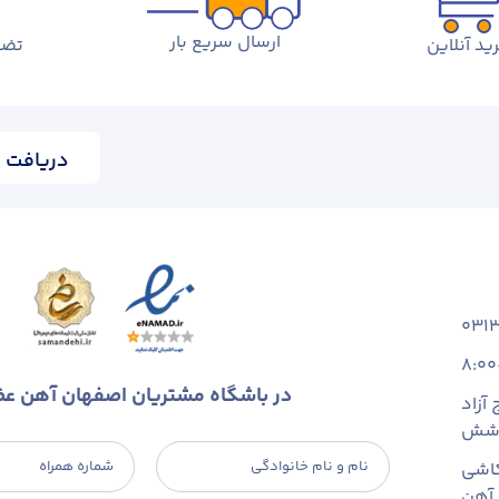
ارسال سریع بار
ید آنلاین
تضم
دریافت ا
031
8:00
در باشگاه مشتریان اصفهان آهن ع
آزاد
 شش
نام و نام خانوادگی
شماره همراه
اشی