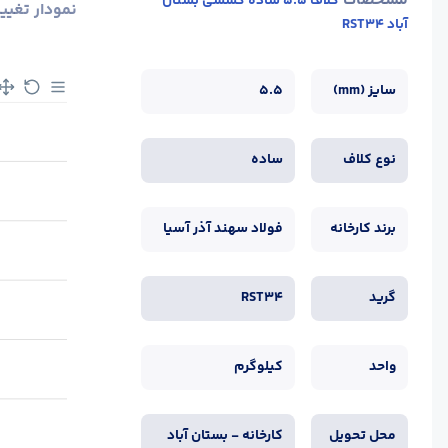
مشخصات
کلاف 5.5 ساده کششی بستان
نمودار تغیی
آباد RST34
سایز (mm)
5.5
نوع کلاف
ساده
برند کارخانه
فولاد سهند آذر آسیا
گرید
RST34
واحد
کیلوگرم
محل تحویل
کارخانه - بستان آباد