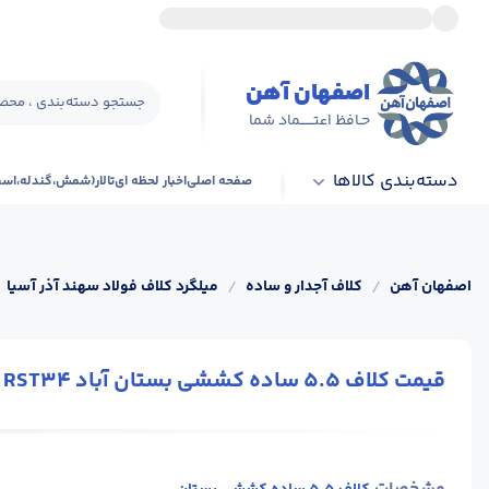
اصفهان آهن
جستجو دسته‌بندی ، محصو
حـافظ اعتــــــماد شما
دسته‌بندی کالاها
صفحه اصلی
اخبار لحظه ای
تالار(شمش،گندله،اس
اصفهان آهن
/
کلاف آجدار و ساده
/
میلگرد کلاف فولاد سهند آذر آسیا
قیمت کلاف 5.5 ساده کششی بستان آباد RST34