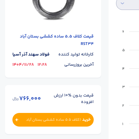
6
قیمت
کلاف 5.5 ساده کششی بستان آباد
RST34
5
کارخانه تولید کننده
فولاد سهند آذر آسیا
آخرین بروزرسانی
12:28
1404/11/28
4
3
قیمت بدون ٪۱۰ ارزش
766,000
ریال
افزوده
2
خرید
(
کلاف 5.5 ساده کششی بستان آباد
1
)
RST34