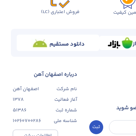
فروش اعتباری (LC)
ین کیفیت
ز
دانلود مستقیم
درباره اصفهان آهن
نام شرکت
اصفهان آهن
آغاز فعالیت
1378
ضو شوید
شماره ثبت
۵۱۳۸۶
شناسه ملی
10260700286
ثبت
اطلاعات بیشتر...