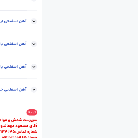
برند کارخانه :
قائنا
آهن اسفنجی ار
واحد :
کیلوگرم
م
آهن اسفنجی با
برند کارخانه :
بافق
آهن اسفنجی پاس
واحد :
کیلوگرم
م
آهن اسفنجی خو
واحد :
کیلوگرم
م
توجه
سرپرست شمش و مواد ا
آقای مسعود مهماندو
شماره تماس:03134045 داخلی ۳۳۰
همراه:09130200497