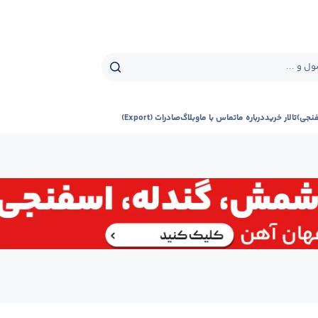
ل و ...
فنجی)
تالار خرید
درباره ما
تماس با ما
وبلاگ
صادرات (Export)