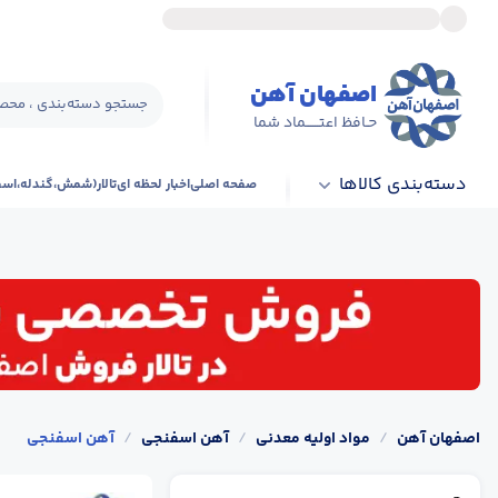
اصفهان آهن
جستجو دسته‌بندی ، محصو
حـافظ اعتــــــماد شما
دسته‌بندی کالاها
صفحه اصلی
اخبار لحظه ای
تالار(شمش،گندله،اس
اصفهان آهن
/
مواد اولیه معدنی
/
آهن اسفنجی
/
آهن اسفنجی