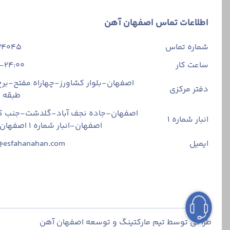
متأثر از عوامل مخ
در قیمت نهایی آن
اطلاعات تماس اصفهان آهن
با توجه به‌تمامی
مناسب بتوانید خر
شماره تماس
34045
تغییرات قیمت آهن
ساعت کار
-24:00
اصفهان-بلوار کشاورز-چهاراه مفتح-برج 
دفتر مرکزی
طبقه
اصفهان-جاده نجف آباد-گلدشت-جنب ک
انبار شماره 1
اصفهان-انبار شماره ۱ اصفهان آهن
ایمیل
@esfahanahan.com
طراحی توسط تیم مارکتینگ و توسعه اصفهان آهن