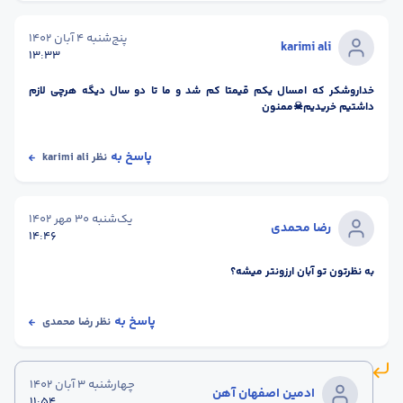
پنج‌شنبه 4 آبان 1402
karimi ali
13:33
خداروشکر که امسال یکم قیمتا کم شد و ما تا دو سال دیگه هرچی لازم
داشتیم خریدیم☠ممنون
پاسخ به
نظر
karimi ali
یک‌شنبه 30 مهر 1402
رضا محمدی
14:46
به نظرتون تو آبان ارزونتر میشه؟
پاسخ به
نظر
رضا محمدی
چهارشنبه 3 آبان 1402
ادمین اصفهان آهن
11:54