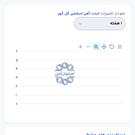
نمودار تغییرات قیمت
آهن اسفنجی گل گهر
۱ هفته
6
5
4
3
2
1
0