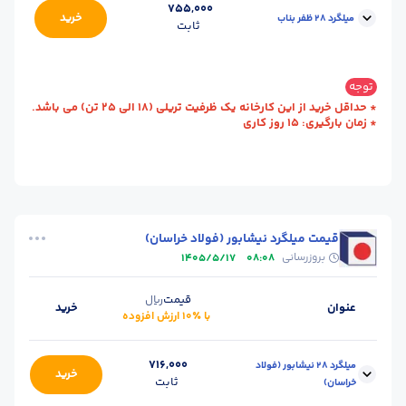
755,000
خرید
میلگرد 28 ظفر بناب
ثابت
محل
کارخانه - بناب
سایز :
28
توجه
تحویل :
(آذربایجان شرقی)
* حداقل خرید از این کارخانه یک ظرفیت تریلی (18 الی 25 تن) می باشد.
* زمان بارگیری: 15 روز کاری
استاندارد :
A3
طول (m) :
12
وزن شاخه (kg) :
55
حالت :
شاخه آجدار
واحد :
کیلوگرم
قیمت میلگرد نیشابور (فولاد خراسان)
بروزرسانی
1405/5/17
08:08
قیمت
ریال
عنوان
خرید
با ٪۱۰ ارزش افزوده
716,000
میلگرد 28 نیشابور (فولاد
خرید
ثابت
خراسان)