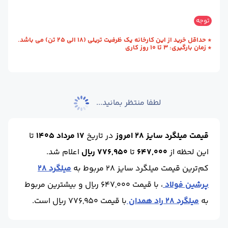
سایز :
28
محل تحویل :
کارخانه - نیشابور
توجه
استاندارد :
A3
طول (m) :
12
* حداقل خرید از این کارخانه یک ظرفیت تریلی (18 الی 25 تن) می باشد.
* زمان بارگیری: 3 تا 10 روز کاری
وزن شاخه (kg) :
57.96
حالت :
شاخه آجدار
واحد :
کیلوگرم
لطفا منتظر بمانید...
قیمت میلگرد سایز 28 امروز
در تاریخ
17 مرداد 1405
تا
این لحظه
از
647,000
تا
776,950 ریال
اعلام شد.
کم‌ترین قیمت میلگرد سایز 28 مربوط به
میلگرد 28
پرشین فولاد
، با قیمت 647,000 ریال و بیشترین مربوط
به
میلگرد 28 راد همدان
با قیمت 776,950 ریال است.