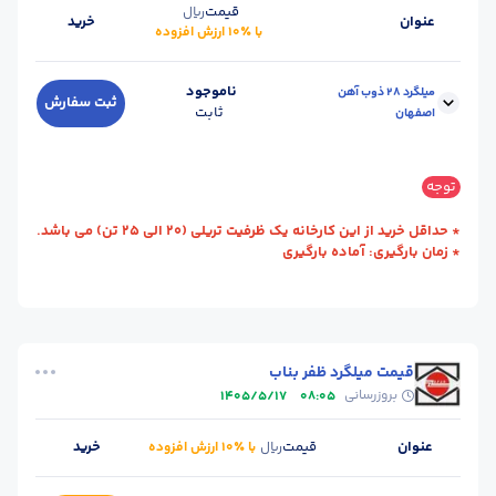
قیمت
ریال
عنوان
خرید
با ٪۱۰ ارزش افزوده
ناموجود
میلگرد 28 ذوب آهن
ثبت سفارش
ثابت
اصفهان
سایز :
28
وزن شاخه (kg) :
57
توجه
حالت :
شاخه آجدار
طول (m) :
12
* حداقل خرید از این کارخانه یک ظرفیت تریلی (20 الی 25 تن) می باشد.
واحد :
کیلوگرم
محل تحویل :
اصـفهان
* زمان بارگیری: آماده بارگیری
برند :
ذوب آهن اصفهان
استاندارد :
A3
قیمت میلگرد ظفر بناب
بروزرسانی
1405/5/17
08:05
عنوان
قیمت
خرید
ریال
با ٪۱۰ ارزش افزوده