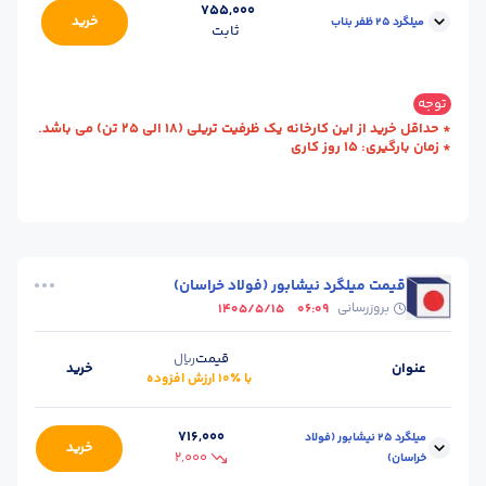
755,000
خرید
میلگرد 25 ظفر بناب
ثابت
محل
کارخانه - بناب
سایز :
25
توجه
تحویل :
(آذربایجان شرقی)
* حداقل خرید از این کارخانه یک ظرفیت تریلی (18 الی 25 تن) می باشد.
* زمان بارگیری: 15 روز کاری
استاندارد :
A3
طول (m) :
12
وزن شاخه (kg) :
44
حالت :
شاخه آجدار
واحد :
کیلوگرم
قیمت میلگرد نیشابور (فولاد خراسان)
بروزرسانی
1405/5/15
06:09
قیمت
ریال
عنوان
خرید
با ٪۱۰ ارزش افزوده
716,000
میلگرد 25 نیشابور (فولاد
خرید
2,000
خراسان)