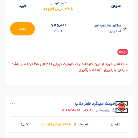
قیمت
ریال
عنوان
خرید
با ٪۱۰ ارزش افزوده
745,000
میلگرد 25 ذوب آهن
خرید
ثابت
اصفهان
سایز :
25
وزن شاخه (kg) :
47
توجه
حالت :
شاخه آجدار
طول (m) :
12
* حداقل خرید از این کارخانه یک ظرفیت تریلی (20 الی 25 تن) می باشد.
واحد :
کیلوگرم
محل تحویل :
اصـفهان
* زمان بارگیری: آماده بارگیری
برند :
ذوب آهن اصفهان
استاندارد :
A3
قیمت میلگرد ظفر بناب
بروزرسانی
1405/5/15
07:02
عنوان
قیمت
خرید
ریال
با ٪۱۰ ارزش افزوده