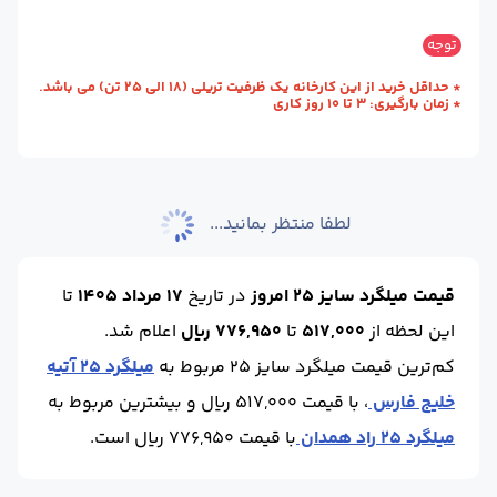
سایز :
25
محل تحویل :
کارخانه - نیشابور
توجه
استاندارد :
A3
طول (m) :
12
* حداقل خرید از این کارخانه یک ظرفیت تریلی (18 الی 25 تن) می باشد.
* زمان بارگیری: 3 تا 10 روز کاری
وزن شاخه (kg) :
46.2
حالت :
شاخه آجدار
واحد :
کیلوگرم
لطفا منتظر بمانید...
قیمت میلگرد سایز 25 امروز
در تاریخ
17 مرداد 1405
تا
این لحظه
از
517,000
تا
776,950 ریال
اعلام شد.
کم‌ترین قیمت میلگرد سایز 25 مربوط به
میلگرد 25 آتیه
خلیج فارس
، با قیمت 517,000 ریال و بیشترین مربوط به
میلگرد 25 راد همدان
با قیمت 776,950 ریال است.