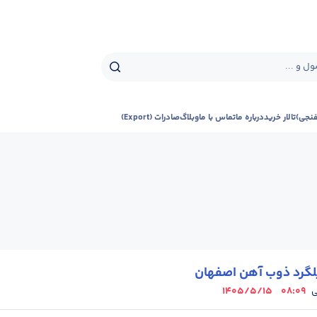
ل و ...
فنجی)
تالار خرید
درباره ما
تماس با ما
وبلاگ
صادرات (Export)
لگرد ذوب آهن اصفهان
1405/5/15
08:09
ی