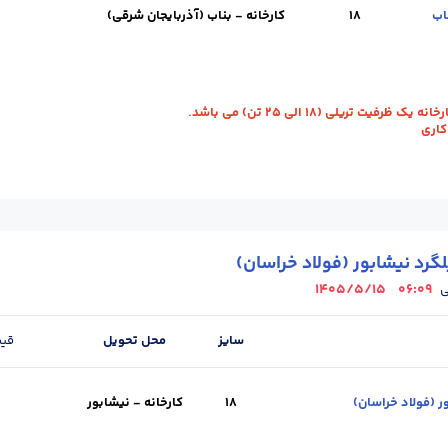
18
کارخانه - بناب (آذربایجان شرقی)
ویل :
کارخانه - بناب (آذربایجان شرقی)
استاندارد :
A3
طول (m) :
12
وزن شاخه 
رفیت تریلی (18 الی 25 تن) می باشد.
گرد نیشابور (فولاد خراسان)
1405/5/15
06:09
ی
سایز
محل تحویل
قی
18
کارخانه - نیشابور