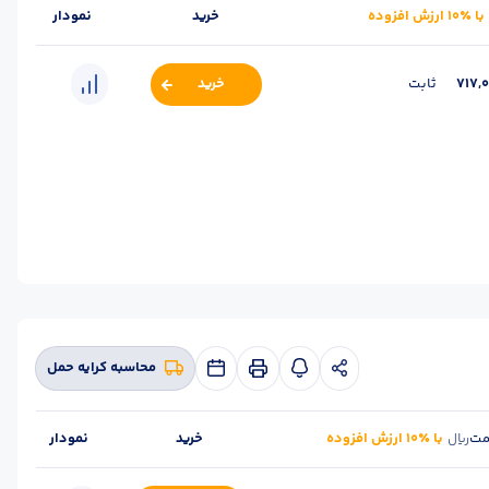
با ٪۱۰ ارزش افزوده
خرید
نمودار
717,
ثابت
خرید
:
اصـفهان
برند :
ذوب آهن اصفهان
استاندارد :
A3
محاسبه کرایه حمل
مت
با ٪۱۰ ارزش افزوده
خرید
نمودار
ریال