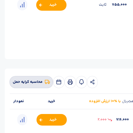
755,000
ثابت
خرید
(kg) :
22.5
حالت :
شاخه آجدار
واحد :
کیلوگرم
محاسبه کرایه حمل
مت
با ٪۱۰ ارزش افزوده
خرید
نمودار
ریال
716,000
2,000
خرید