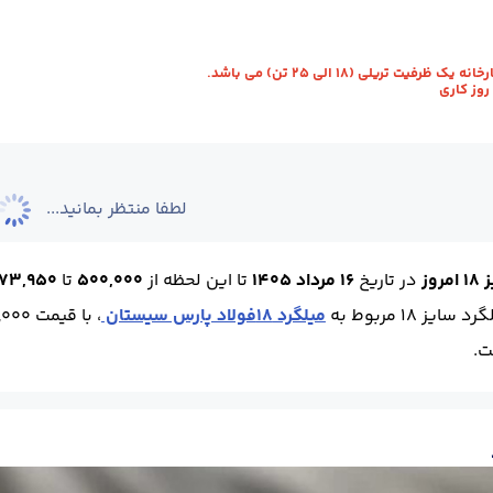
ویل :
کارخانه - نیشابور
استاندارد :
A3
طول (m) :
12
وزن شاخه (kg) :
24
رفیت تریلی (18 الی 25 تن) می باشد.
لطفا منتظر بمانید...
وز
در تاریخ
16 مرداد 1405
تا این لحظه
از
500,000
تا
773,950 ری
ز 18 مربوط به
میلگرد 18فولاد پارس سیستان
، با قیمت 500,000 ریال و بیشترین مربوط به