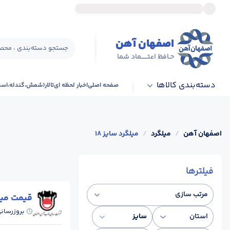
اصفهان آهن
جستجو دسته‌بندی ، محصو
حـافظ اعتــــــماد شما
دسته‌بندی کالاها
صفحه اصلی
اخبار لحظه ای
تالار(شمش،گندله،اس
اصفهان آهن
/
میلگرد
/
میلگرد سایز 18
فیلترها
مرتب سازی
قیمت می
بروزرسان
استان
سایز