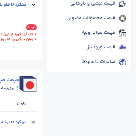
قیمت نبشی و ناودانی
میلگرد 18 ظفر بناب
قیمت محصولات مفتولی
سایز :
18
محل تح
توجه
قیمت مواد اولیه
* حداقل خرید از این کارخانه یک ظ
* زمان بارگیری: 15 روز کاری
قیمت فروآلیاژ
صادرات (Export)
قیمت میل
بروزرسان
عنوان
میلگرد 18 نیشابور (فولاد خراسان)