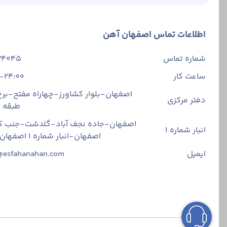
اطلاعات تماس اصفهان آهن
قیمت میلگرد تحت تأث
شماره تماس
34045
اطلاعات دقیق و به ‌
ساعت کار
-24:00
شرکت اصفهان آهن با 
اصفهان-بلوار کشاورز-چهاراه مفتح-برج 
دفتر مرکزی
و دریافت مستقیم قیم
طبقه
اصفهان-جاده نجف آباد-گلدشت-جنب ک
خرید مطمئن، با کا
انبار شماره 1
اصفهان-انبار شماره ۱ اصفهان آهن
قیمت میلگرد 18
ایمیل
@esfahanahan.com
قیمت
کیفیت مواد اولیه، ه
یکی از مهم ‌ترین دل
هم افزایش پیدا می‌
عامل دیگری که روی ق