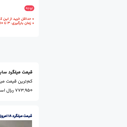
سایز :
18
محل تح
توجه
* حداقل خرید از این کارخانه یک ظ
* زمان بارگیری: 3 تا 10 روز کاری
قیمت میلگرد سایز 18 امر
کم‌ترین قیمت میلگرد سای
773,950 ریال است.
قیمت میلگرد 18 امروز