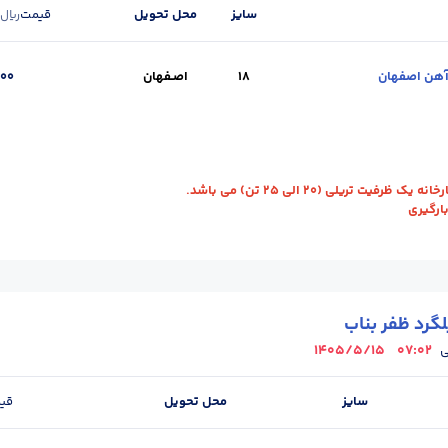
سایز
محل تحویل
قیمت
ریال
18
اصـفهان
000
(kg) :
25
حالت :
شاخه آجدار
طول (m) :
12
واحد :
کیلوگرم
محل تحویل 
رفیت تریلی (20 الی 25 تن) می باشد.
بارگیری
گرد ظفر بناب
1405/5/15
07:02
ی
سایز
محل تحویل
قی