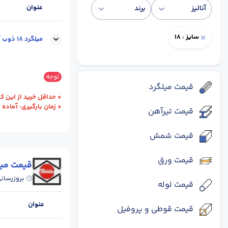
عنوان
آنالیز
برند
سایز : 18
میلگرد 18 ذوب آهن اصفهان
سایز :
18
وزن شاخه 
توجه
قیمت میلگرد
* حداقل خرید از این کارخانه یک ظ
* زمان بارگیری: آماده 
قیمت تیرآهن
قیمت شمش
قیمت ورق
قیمت میل
بروزرسان
قیمت لوله
عنوان
قیمت قوطی و پروفیل