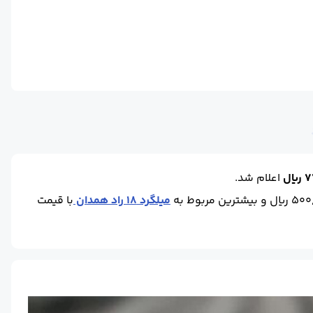
حالت :
شاخه آجدار
واحد :
کیلوگرم
ال
اعلام شد.
میلگرد 18 راد همدان
با قیمت