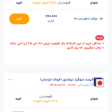
عنوان
قیمت
خرید
ریال
با ٪۱۰ ارزش افزوده
760,000
خرید
میلگرد 10 ظفر بناب A2
ثابت
محل
کارخانه - بناب
سایز :
10
توجه
تحویل :
(آذربایجان شرقی)
* حداقل خرید از این کارخانه یک ظرفیت تریلی (18 الی 25 تن) می باشد.
* زمان بارگیری: 15 روز کاری
استاندارد :
A2
طول (m) :
12
وزن شاخه (kg) :
6.5
حالت :
شاخه آجدار
واحد :
کیلوگرم
قیمت میلگرد نیشابور (فولاد خراسان)
بروزرسانی
1405/5/17
08:08
قیمت
ریال
عنوان
خرید
با ٪۱۰ ارزش افزوده