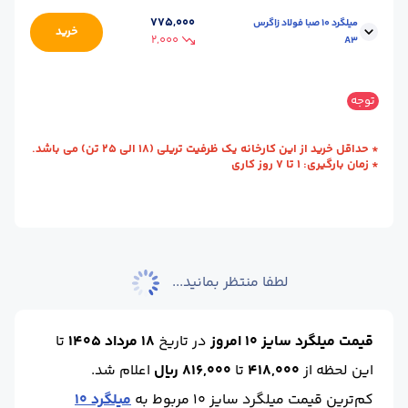
سایز :
10
محل تحویل :
کارخانه - شهرکرد
775,000
میلگرد 10 صبا فولاد زاگرس
خرید
2,000
A3
استاندارد :
A2
وزن شاخه (kg) :
7.50
طول (m) :
12
حالت :
آجدار
سایز :
10
وزن شاخه (kg) :
7.50
توجه
واحد :
کیلوگرم
حالت :
شاخه آجدار
طول (m) :
12
* حداقل خرید از این کارخانه یک ظرفیت تریلی (18 الی 25 تن) می باشد.
واحد :
کیلوگرم
محل تحویل :
کارخانه - شهرکرد
* زمان بارگیری: 1 تا 7 روز کاری
استاندارد :
A3
لطفا منتظر بمانید...
قیمت میلگرد سایز 10 امروز
در تاریخ
18 مرداد 1405
تا
این لحظه
از
418,000
تا
816,000 ریال
اعلام شد.
کم‌ترین قیمت میلگرد سایز 10 مربوط به
میلگرد 10