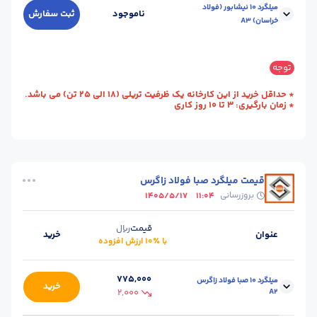
میلگرد 10 نیشابور (فولاد
ناموجود
ثبت سفارش
خراسان) A3
سایز :
10
محل تحویل :
کارخانه - نیشابور
توجه
استاندارد :
A3
طول (m) :
12
* حداقل خرید از این کارخانه یک ظرفیت تریلی (18 الی 25 تن) می باشد.
* زمان بارگیری: 3 تا 10 روز کاری
وزن شاخه (kg) :
7.50
حالت :
شاخه آجدار
واحد :
کیلوگرم
قیمت میلگرد صبا فولاد زاگرس
بروزرسانی
1405/5/17
11:04
قیمت
ریال
عنوان
خرید
با ٪۱۰ ارزش افزوده
775,000
میلگرد 10 صبا فولاد زاگرس
خرید
2,000
A2