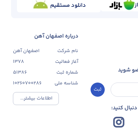
ز
دانلود مستقیم
یربودن
قیمت ورق سیاه
می‌تواند باعث سردرگمی خریداران شود. با تأثیر
درباره اصفهان آهن
نام شرکت
اصفهان آهن
 اشتباه چیزی جز ضرر به همراه ندارد. سپس با انتخاب یکی از روش‌های زیر به خرید
آغاز فعالیت
1378
ضو شوید
شماره ثبت
۵۱۳۸۶
شناسه ملی
10260700286
ثبت
اطلاعات بیشتر...
نبال کنید:
تغییر می‌کند. البته عوامل دیگری نیز در تعیین قیمت روز این محصول تأثیر دارند