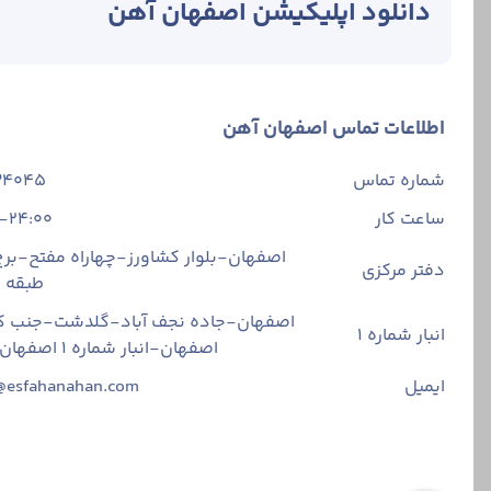
دانلود اپلیکیشن اصفهان آهن
واقعیت این است که 
عوامل گوناگون، نرخ تمام آهن‌آلات از جمله قیمت ورق 
اطلاعات تماس اصفهان آهن
چگونه ورق سیاه ۴ میلی‌متر را تهیه کنیم؟
شماره تماس
34045
بپردازید:
ساعت کار
-24:00
· محصول را از بازا
اصفهان-بلوار کشاورز-چهاراه مفتح-برج 
دفتر مرکزی
طبقه
· مستقیما به کارخا
اصفهان-جاده نجف آباد-گلدشت-جنب ک
· از طریق نمایندگی
انبار شماره 1
اصفهان-انبار شماره ۱ اصفهان آهن
· به فضای اینترنت 
ایمیل
@esfahanahan.com
هر خریدار با توجه به شرایط، بهتری
موارد تاثیرگذار بر قیمت روز
قی