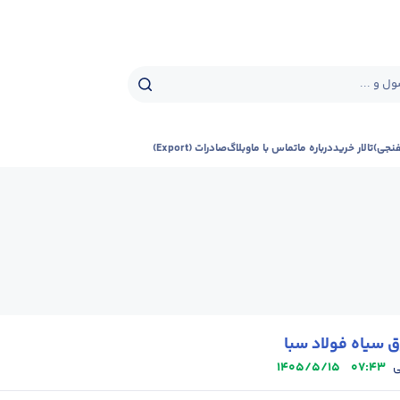
ل و ...
فنجی)
تالار خرید
درباره ما
تماس با ما
وبلاگ
صادرات (Export)
 سیاه فولاد سبا
1405/5/15
07:43
ی