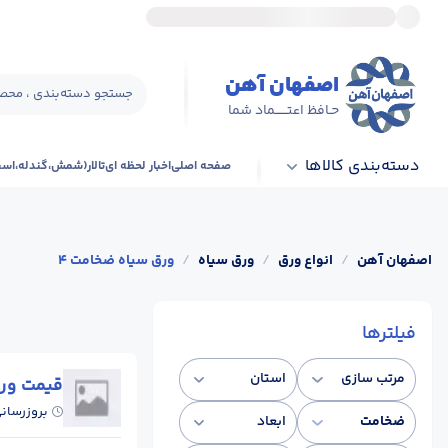
اصفهان آهن
جستجو دسته‌بندی ، محصو
حـافظ اعتــــــماد شما
دسته‌بندی کالاها
صفحه اصلی
اخبار لحظه ای
تالار(شمش،گندله،اس
اصفهان آهن
/
انواع ورق
/
ورق سیاه
/
ورق سیاه ضخامت 4
فیلترها
مرتب سازی
استان
قیمت ورق
بروزرسان
ضخامت
ابعاد