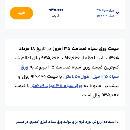
ابعاد :
6*2
محل تحویل :
اهواز - کارخانه
935,000
ورق سیاه 35
خرید
ثابت
میل-12*2متر
عرض(cm) :
200
طول (m) :
6
ابعاد :
12*2
محل تحویل :
اهواز - کارخانه
عرض(cm) :
200
طول (m) :
12
قیمت ورق سیاه ضخامت 35 امروز
در تاریخ
18 مرداد
1405
تا این لحظه
از
910,000
تا
935,000 ریال
اعلام شد.
کم‌ترین قیمت ورق سیاه ضخامت 35 مربوط به
ورق
سیاه 35 میل-طول*1.5متر
، با قیمت 910,000 ریال و
بیشترین مربوط به
ورق سیاه 35 میل-6*2متر
با قیمت
935,000 ریال است.
با استفاده از روش نورد گرم برای تولید ورق سیاه، انرژی کمتری در مسیر