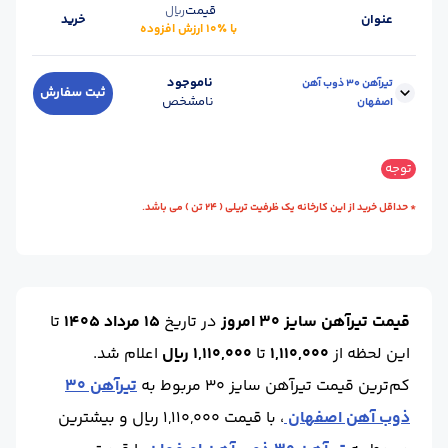
قیمت
ریال
عنوان
خرید
با ٪۱۰ ارزش افزوده
ناموجود
تیرآهن 30 ذوب آهن
ثبت سفارش
نامشخص
اصفهان
سایز :
30
وزن شاخه (kg) :
507
توجه
طول شاخه (m) :
12
واحد :
کیلوگرم
* حداقل خرید از این کارخانه یک ظرفیت تریلی ( 24 تن ) می باشد.
محل تحویل :
اصـفهان
تعداد در هر بسته :
10
قیمت تیرآهن سایز 30 امروز
در تاریخ
15 مرداد 1405
تا
این لحظه
از
1,110,000
تا
1,110,000 ریال
اعلام شد.
کم‌ترین قیمت تیرآهن سایز 30 مربوط به
تیرآهن 30
ذوب آهن اصفهان
، با قیمت 1,110,000 ریال و بیشترین