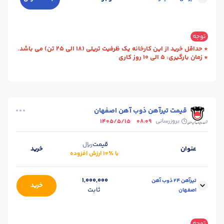
سایز :
24
محل تحویل :
رشت - کارخانه
توجه
طول شاخه (m) :
12
وزن شاخه (kg) :
355
* حداقل خرید از این کارخانه یک ظرفیت تریلی (18 الی 25 تن) می باشد.
* زمان بارگیری: 5 الی 10 روز کاری
واحد :
کیلوگرم
قیمت تیرآهن ذوب آهن اصفهان
بروزرسانی
1405/5/15
08:09
قیمت
ریال
عنوان
خرید
با ٪۱۰ ارزش افزوده
1,000,000
تیرآهن 24 ذوب آهن
خرید
ثابت
اصفهان
سایز :
24
وزن شاخه (kg) :
369
توجه