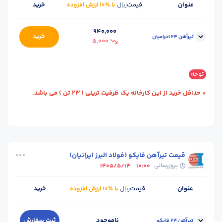
عنوان
قیمت
خرید
ریال
با ٪۱۰ ارزش افزوده
940,000
خرید
تیرآهن 24 احرامیان
5,000
سایز :
24
محل تحویل :
یزد - کارخانه
توجه
طول شاخه (m) :
12
وزن شاخه (kg) :
360
* حداقل خرید از این کارخانه یک ظرفیت تریلی ( 23 تن ) می باشد.
واحد :
کیلوگرم
قیمت تیرآهن فایکو (فولاد البرز ایرانیان)
بروزرسانی
1405/5/14
10:00
عنوان
قیمت
خرید
ریال
با ٪۱۰ ارزش افزوده
ناموجود
ثبت سفارش
تیرآهن 24 فایکو