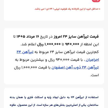
طول شاخه (m) :
12
واحد :
کیلوگرم
* حداقل خرید از این کارخانه یک ظرفیت تریلی ( 24 تن ) می باشد.
محل تحویل :
اصـفهان
تعداد در هر بسته :
14
قیمت تیرآهن سایز 24 امروز
در تاریخ
16 مرداد 1405
تا
این لحظه
از
940,000
تا
1,000,000 ریال
اعلام شد.
کم‌ترین قیمت تیرآهن سایز 24 مربوط به
تیرآهن 24
احرامیان
، با قیمت 940,000 ریال و بیشترین مربوط به
تیرآهن 24 ذوب آهن اصفهان
با قیمت 1,000,000 ریال
است.
استفاده از تیرآهن 24 به دلیل ایجاد پایه و اسکلت فلزی یا همان بدنه
ساختمان، یکی از اصلی‌ترین بخش‌های هر سازه است. از این محصول، علاوه