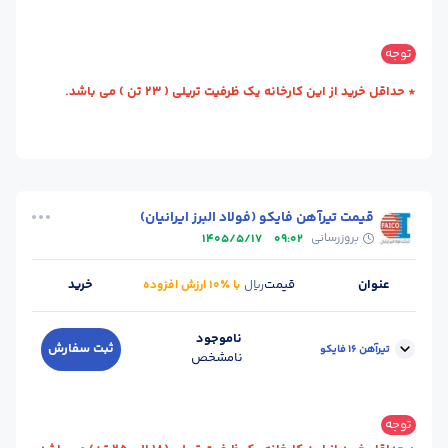
سایز :
16
محل تحویل :
یزد - کارخانه
توجه
طول شاخه (m) :
12
وزن شاخه (kg) :
180
* حداقل خرید از این کارخانه یک ظرفیت تریلی ( 23 تن ) می باشد.
واحد :
کیلوگرم
قیمت تیرآهن فایکو (فولاد البرز ایرانیان)
بروزرسانی
1405/5/17
09:02
عنوان
قیمت
خرید
ریال
با ٪۱۰ ارزش افزوده
ناموجود
ثبت سفارش
تیرآهن 16 فایکو
نامشخص
سایز :
16
وزن شاخه (kg) :
170
توجه