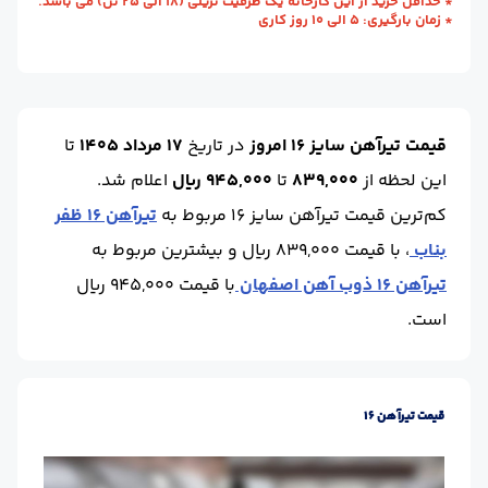
طول شاخه (m) :
12
واحد :
کیلوگرم
* حداقل خرید از این کارخانه یک ظرفیت تریلی (18 الی 25 تن) می باشد.
* زمان بارگیری: 5 الی 10 روز کاری
محل تحویل :
رشت - کارخانه
قیمت تیرآهن سایز 16 امروز
در تاریخ
17 مرداد 1405
تا
این لحظه
از
839,000
تا
945,000 ریال
اعلام شد.
کم‌ترین قیمت تیرآهن سایز 16 مربوط به
تیرآهن 16 ظفر
بناب
، با قیمت 839,000 ریال و بیشترین مربوط به
تیرآهن 16 ذوب آهن اصفهان
با قیمت 945,000 ریال
است.
قیمت تیرآهن 16