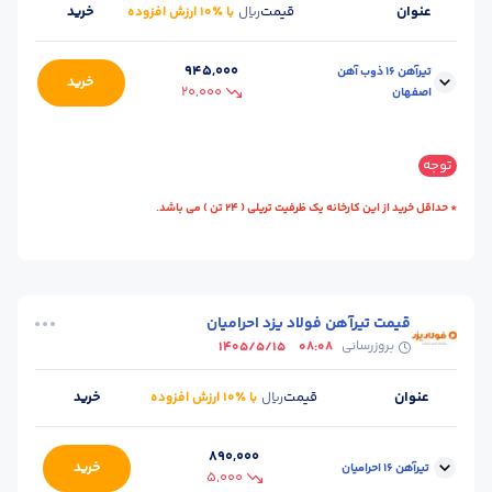
عنوان
قیمت
خرید
ریال
با ٪۱۰ ارزش افزوده
945,000
تیرآهن 16 ذوب آهن
خرید
20,000
اصفهان
سایز :
16
وزن شاخه (kg) :
190
توجه
طول شاخه (m) :
12
واحد :
کیلوگرم
* حداقل خرید از این کارخانه یک ظرفیت تریلی ( 24 تن ) می باشد.
محل تحویل :
اصـفهان
تعداد در هر بسته :
30
قیمت تیرآهن فولاد یزد احرامیان
بروزرسانی
1405/5/15
08:08
عنوان
قیمت
خرید
ریال
با ٪۱۰ ارزش افزوده
890,000
خرید
تیرآهن 16 احرامیان
5,000