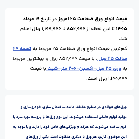
ابعاد :
12*2
محل تحویل :
اهواز - کارخانه
عرض(cm) :
200
طول (m) :
12
قیمت انواع ورق ضخامت 25 امروز
در تاریخ
16 مرداد
1405
تا این لحظه
از
852,000
تا
1,100,000 ریال
اعلام
شد.
کم‌ترین قیمت انواع ورق ضخامت 25 مربوط به
تسمه 20
سانت 25 میل
، با قیمت 852,000 ریال و بیشترین مربوط
به
ورق 25 میل-اکسین-6*2 متر-شیت
با قیمت
1,100,000 ریال است.
ورق‌های فولادی در صنایع مختلف مانند ساختمان سازی، خودروسازی و
تولید لوازم خانگی استفاده می‌شوند. این نوع ورق‌ها با پروسه نورد سرد یا
گرم ساخته می‌شوند که هرکدام ویژگی‌های خاص خود را دارند و با توجه به
این موضوع، کاربرد هر ورق با دیگری متفاوت است. یکی از ورق‌های