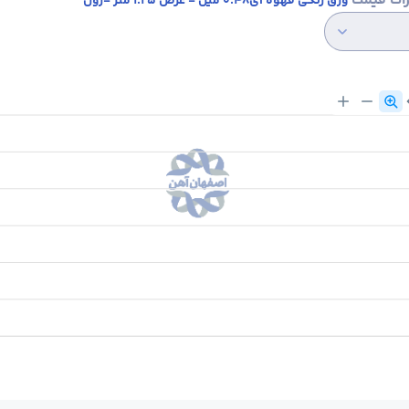
رات قیمت
ورق رنگی قهوه ای0.48 میل - عرض 1.25 متر -رول