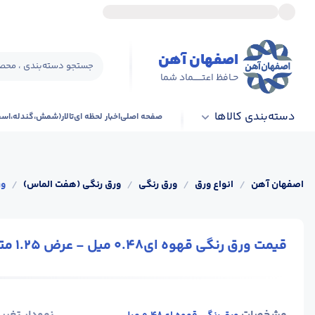
اصفهان آهن
جستجو دسته‌بندی ، محصو
حـافظ اعتــــــماد شما
دسته‌بندی کالاها
صفحه اصلی
اخبار لحظه ای
تالار(شمش،گندله،اس
اصفهان آهن
/
انواع ورق
/
ورق رنگی
/
ورق رنگی (هفت الماس)
/
ورق 
قیمت ورق رنگی قهوه ای0.48 میل - عرض 1.25 متر -رول