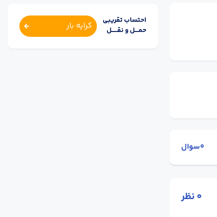
احتساب تقریبی
کرایه بار
حمــــل و نقــــــل
0سوال
0
نظر