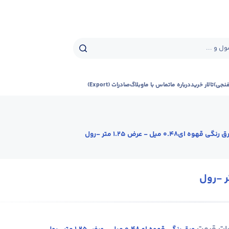
ل و ...
فنجی)
تالار خرید
درباره ما
تماس با ما
وبلاگ
صادرات (Export)
رنگی قهوه ای0.48 میل - عرض 1.25 متر -رول