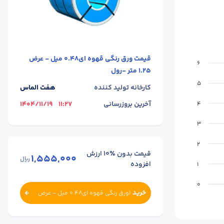
قیمت
ورق رنگی قهوه ای0.48 میل - عرض
6
1.25 متر -رول
5
کارخانه تولید کننده
هفت الماس
آخرین بروزرسانی
11:27
1404/11/19
4
3
2
قیمت بدون ٪۱۰ ارزش
1,555,000
ریال
افزوده
1
0
خرید
(
ورق رنگی قهوه ای0.48 میل - عرض
1.25 متر -رول
)