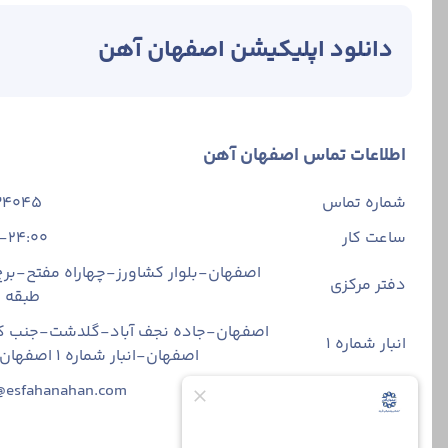
دانلود اپلیکیشن اصفهان آهن
اطلاعات تماس اصفهان آهن
شماره تماس
34045
ساعت کار
-24:00
اصفهان-بلوار کشاورز-چهاراه مفتح-برج 
دفتر مرکزی
طبقه
اصفهان-جاده نجف آباد-گلدشت-جنب ک
انبار شماره 1
اصفهان-انبار شماره ۱ اصفهان آهن
ایمیل
@esfahanahan.com