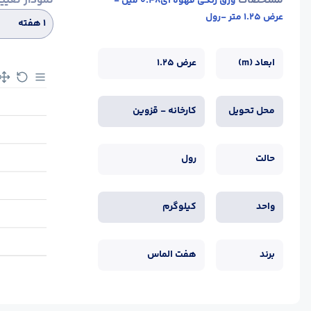
مشخصات
نمودار تغیی
ورق رنگی قهوه ای0.48 میل -
عرض 1.25 متر -رول
۱ هفته
ابعاد (m)
عرض 1.25
محل تحویل
کارخانه - قزوین
حالت
رول
واحد
کیلوگرم
برند
هفت الماس