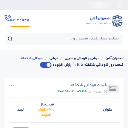
اصفهان آهن
۳۴۰۴۵
۰۳۱
حـافظ اعتــــــماد شما
جستجو دسته‌بندی ، محصول و ...
اصفهان آهن
/
نبشی و ناودانی و سپری
/
نبشی
/
ناودانی شکفته
قیمت روز ناودانی شکفته
با ٪۱۰ ارزش افزوده
قیمت ناودانی شکفته
بروزرسانی
1405/5/17
07:45
قیمت
ریال
عنوان
خرید
با ٪۱۰ ارزش
افزوده