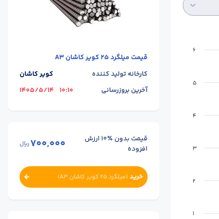
6
قیمت
میلگرد 25 کویر کاشان A3
کارخانه تولید کننده
کویر کاشان
5
آخرین بروزرسانی
10:10
1405/5/14
4
قیمت بدون ٪۱۰ ارزش
700,000
ریال
افزوده
3
خرید
(
میلگرد 25 کویر کاشان A3
)
2
1