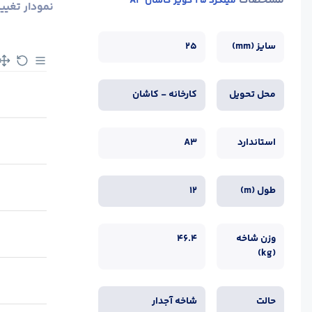
مشخصات
میلگرد 25 کویر کاشان A3
نمودار تغیی
سایز (mm)
25
محل تحویل
کارخانه - کاشان
استاندارد
A3
طول (m)
12
وزن شاخه
46.4
(kg)
حالت
شاخه آجدار