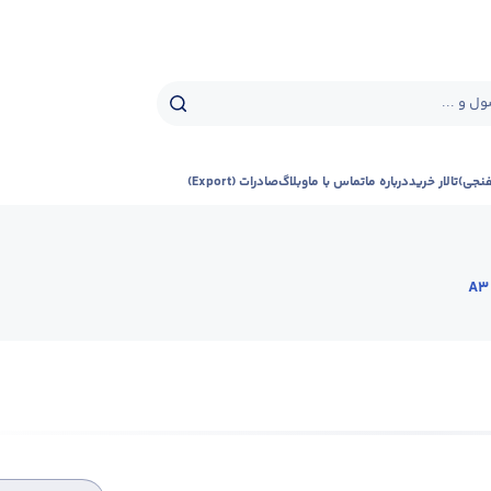
ل و ...
فنجی)
تالار خرید
درباره ما
تماس با ما
وبلاگ
صادرات (Export)