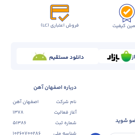
فروش اعتباری (LC)
ین کیفیت
ز
دانلود مستقیم
درباره اصفهان آهن
نام شرکت
اصفهان آهن
آغاز فعالیت
1378
ضو شوید
شماره ثبت
۵۱۳۸۶
شناسه ملی
10260700286