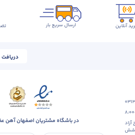
ارسال سریع بار
ید آنلاین
تضم
دریافت ا
031
8:00
در باشگاه مشتریان اصفهان آهن ع
آزاد
 شش