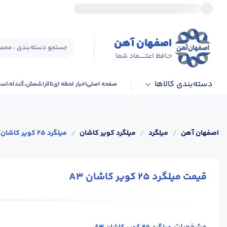
اصفهان آهن
جستجو دسته‌بندی ، محصو
حـافظ اعتــــــماد شما
دسته‌بندی کالاها
صفحه اصلی
اخبار لحظه ای
تالار(شمش،گندله،اس
اصفهان آهن
/
میلگرد
/
میلگرد کویر کاشان
/
میلگرد 25 کویر کاشان A3
قیمت میلگرد 25 کویر کاشان A3