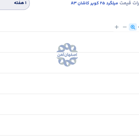
رات قیمت
۱ هفته
میلگرد 25 کویر کاشان A3