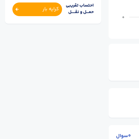
احتساب تقریبی
کرایه بار
حمــــل و نقــــــل
0
0سوال