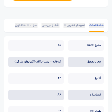
مشخصات
نمودار تغییرات
نقد و بررسی
سوالات متداول
سایز (mm)
10
محل تحویل
کارخانه - بستان آباد (آذربایجان شرقی)
آنالیز
A2
استاندارد
A2
طول (m)
12