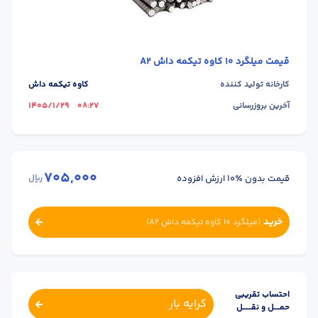
قیمت
میلگرد 10 کاوه تیکمه داش A2
کارخانه تولید کننده
کاوه تیکمه داش
آخرین بروزرسانی
08:27
1405/1/29
705,000
قیمت بدون ٪۱۰ ارزش افزوده
ریال
خرید
(
میلگرد 10 کاوه تیکمه داش A2
)
احتساب تقریبی
کرایه بار
حمــــل و نقــــــل