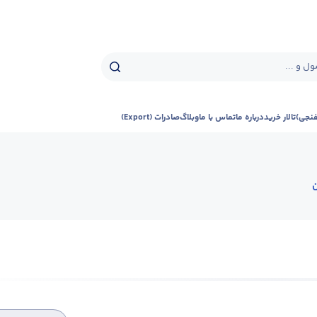
ل و ...
فنجی)
تالار خرید
درباره ما
تماس با ما
وبلاگ
صادرات (Export)