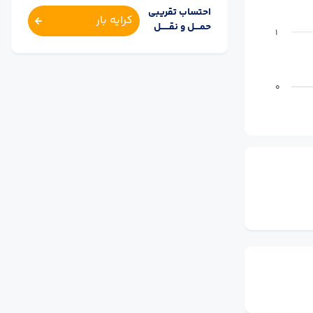
احتساب تقریبی
کرایه بار
حمــــل و نقــــــل
1
0