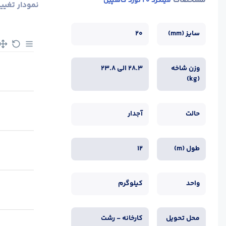
مشخصات
میلگرد 20 نورد کاسپین
نمودار تغیی
سایز (mm)
20
وزن شاخه
28.3 الی 23.8
(kg)
حالت
آجدار
طول (m)
12
واحد
کیلوگرم
محل تحویل
کارخانه - رشت