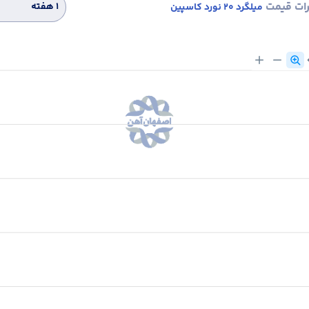
رات قیمت
۱ هفته
میلگرد 20 نورد کاسپین