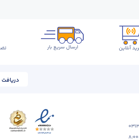
ارسال سریع بار
ید آنلاین
تضم
دریافت ا
031
8:00