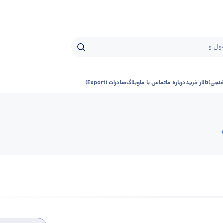
ل و ...
فنجی)
تالار خرید
درباره ما
تماس با ما
وبلاگ
صادرات (Export)