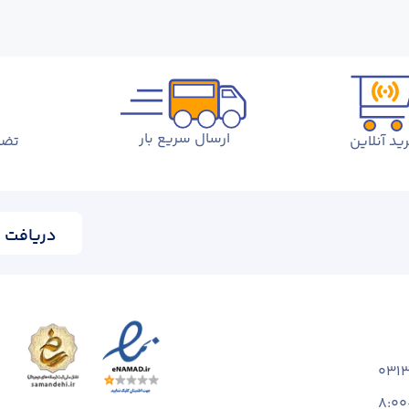
ارسال سریع بار
ید آنلاین
تضم
دریافت ا
031
8:00