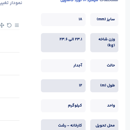
مشخصات
میلگرد 18 نورد کاسپین
نمودار تغیی
سایز (mm)
18
وزن شاخه
23.1 الی 23.6
(kg)
حالت
آجدار
طول (m)
12
واحد
کیلوگرم
محل تحویل
کارخانه - رشت