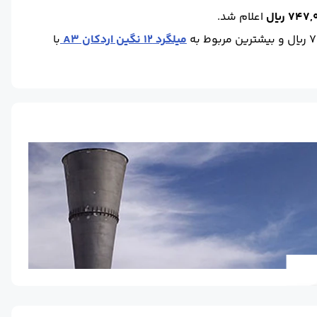
74 ریال
اعلام شد.
میلگرد 12 نگین اردکان A3
با