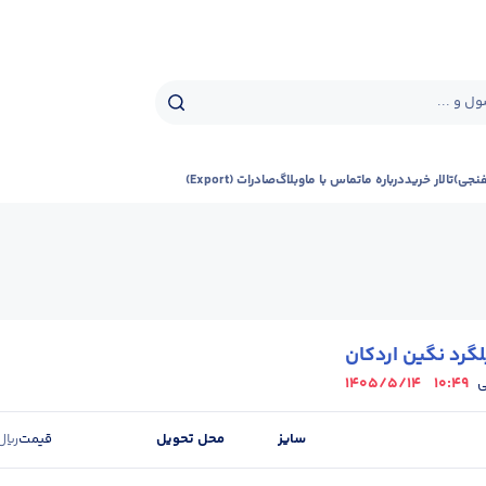
ل و ...
فنجی)
تالار خرید
درباره ما
تماس با ما
وبلاگ
صادرات (Export)
گرد نگین اردکان
1405/5/14
10:49
ی
سایز
محل تحویل
قیمت
ریال