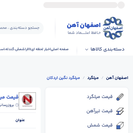
اصفهان آهن
جستجو دسته‌بندی ، محصو
حـافظ اعتــــــماد شما
دسته‌بندی کالاها
صفحه اصلی
اخبار لحظه ای
تالار(شمش،گندله،اس
اصفهان آهن
/
میلگرد
/
میلگرد نگین اردکان
قیمت میلگرد
قیمت میل
بروزرسان
قیمت تیرآهن
عنوان
قیمت شمش