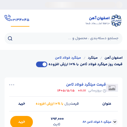
اصفهان آهن
۳۴۰۴۵
۰۳۱
حـافظ اعتــــــماد شما
جستجو دسته‌بندی ، محصول و ...
اصفهان آهن
/
میلگرد
/
میلگرد فولاد ثامن
قیمت روز میلگرد فولاد ثامن
با ٪۱۰ ارزش افزوده
قیمت میلگرد فولاد ثامن
بروزرسانی
1405/5/15
08:17
عنوان
قیمت
خرید
ریال
با ٪۱۰ ارزش افزوده
792,000
خرید
میلگرد 8 فولاد ثامن A2
ثابت