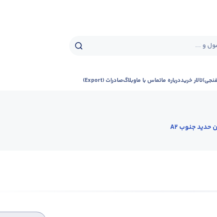
ل و ...
فنجی)
تالار خرید
درباره ما
تماس با ما
وبلاگ
صادرات (Export)