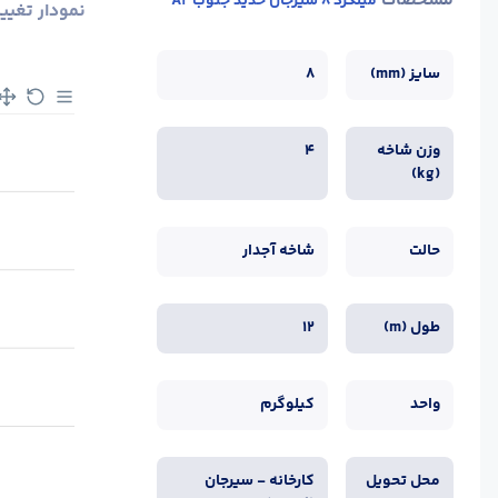
مشخصات
میلگرد 8 سیرجان حدید جنوب A2
نمودار تغیی
سایز (mm)
8
وزن شاخه
4
(kg)
حالت
شاخه آجدار
طول (m)
12
واحد
کیلوگرم
محل تحویل
کارخانه - سیرجان