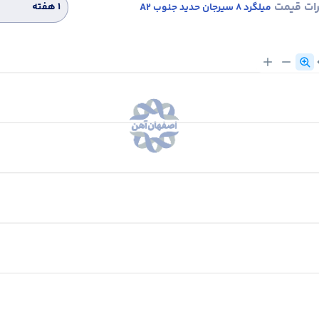
رات قیمت
۱ هفته
میلگرد 8 سیرجان حدید جنوب A2