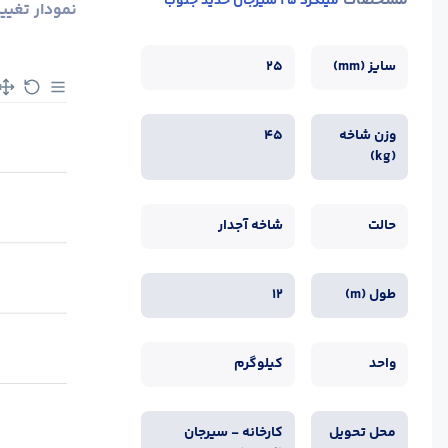
مشخصات
میلگرد 25 سیرجان حدید جنوب
نمودار تغیی
سایز (mm)
25
وزن شاخه
45
(kg)
حالت
شاخه آجدار
طول (m)
12
واحد
کیلوگرم
محل تحویل
کارخانه - سیرجان