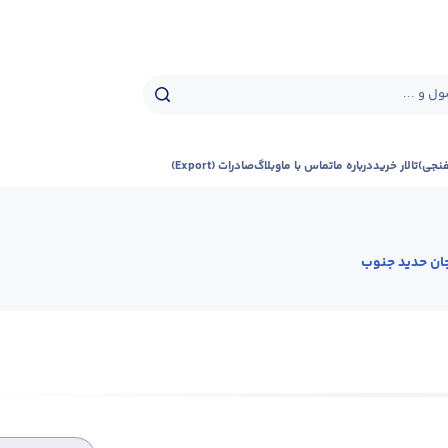
ل و ...
فنجی)
تالار خرید
درباره ما
تماس با ما
وبلاگ
صادرات (Export)