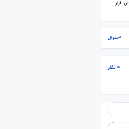
 بازار
0سوال
0
نظر