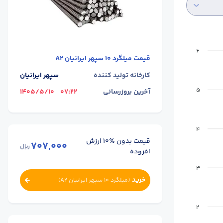
6
قیمت
میلگرد 10 سپهر ایرانیان A2
کارخانه تولید کننده
سپهر ایرانیان
5
آخرین بروزرسانی
07:22
1405/5/10
4
قیمت بدون ٪۱۰ ارزش
707,000
ریال
افزوده
3
خرید
(
میلگرد 10 سپهر ایرانیان A2
)
2