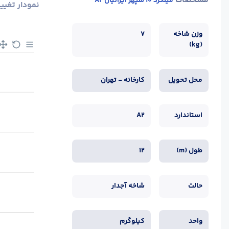
مشخصات
میلگرد 10 سپهر ایرانیان A2
نمودار تغیی
وزن شاخه
7
(kg)
محل تحویل
کارخانه - تهران
استاندارد
A2
طول (m)
12
حالت
شاخه آجدار
واحد
کیلوگرم