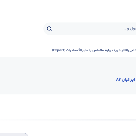
ل و ...
فنجی)
تالار خرید
درباره ما
تماس با ما
وبلاگ
صادرات (Export)