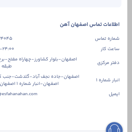
اطلاعات تماس اصفهان آهن
شماره تماس
34045
ساعت کار
-24:00
اصفهان-بلوار کشاورز-چهاراه مفتح-برج 
دفتر مرکزی
طبقه
اصفهان-جاده نجف آباد-گلدشت-جنب ک
انبار شماره 1
اصفهان-انبار شماره ۱ اصفهان آهن
ایمیل
@esfahanahan.com