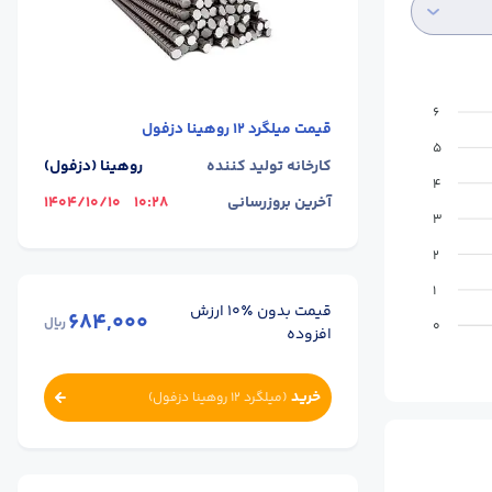
6
قیمت
میلگرد 12 روهینا دزفول
5
کارخانه تولید کننده
روهینا (دزفول)
4
آخرین بروزرسانی
10:28
1404/10/10
3
2
1
قیمت بدون ٪۱۰ ارزش
684,000
ریال
0
افزوده
خرید
(
میلگرد 12 روهینا دزفول
)