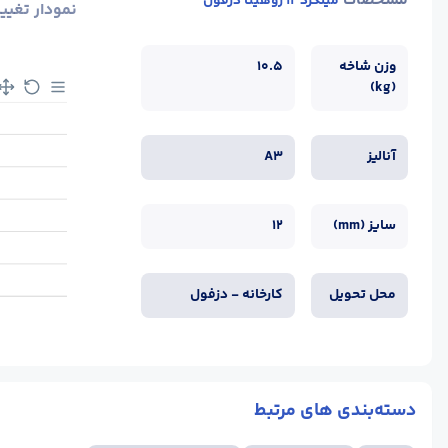
مشخصات
میلگرد 12 روهینا دزفول
نمودار تغیی
وزن شاخه
10.5
(kg)
آنالیز
A3
سایز (mm)
12
محل تحویل
کارخانه - دزفول
دسته‌بندی های مرتبط