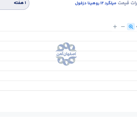
رات قیمت
۱ هفته
میلگرد 12 روهینا دزفول