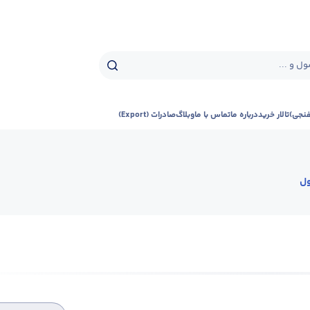
ل و ...
فنجی)
تالار خرید
درباره ما
تماس با ما
وبلاگ
صادرات (Export)