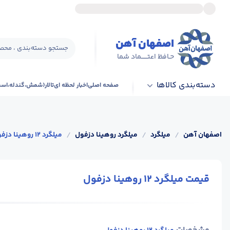
اصفهان آهن
جستجو دسته‌بندی ، محصو
حـافظ اعتــــــماد شما
دسته‌بندی کالاها
صفحه اصلی
اخبار لحظه ای
تالار(شمش،گندله،اس
اصفهان آهن
/
میلگرد
/
میلگرد روهینا دزفول
/
میلگرد 12 روهینا دزفول
قیمت میلگرد 12 روهینا دزفول