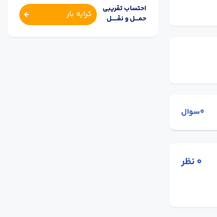
احتساب تقریبی
کرایه بار
حمــــل و نقــــــل
0سوال
0
نظر