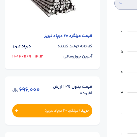
6
قیمت
میلگرد 20 درپاد تبریز
کارخانه تولید کننده
درپاد تبریز
5
آخرین بروزرسانی
14:12
1404/11/9
4
قیمت بدون ٪۱۰ ارزش
696,000
ریال
افزوده
3
خرید
(
میلگرد 20 درپاد تبریز
)
2
1