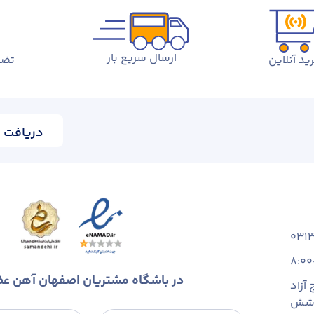
ارسال سریع بار
ید آنلاین
تضم
دریافت ا
031
8:00
در باشگاه مشتریان اصفهان آهن ع
آزاد
 شش