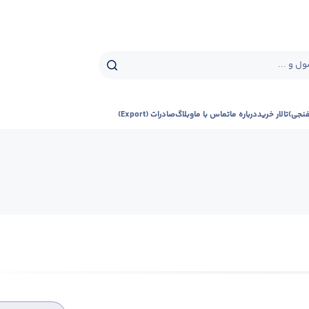
ل و ...
فنجی)
تالار خرید
درباره ما
تماس با ما
وبلاگ
صادرات (Export)