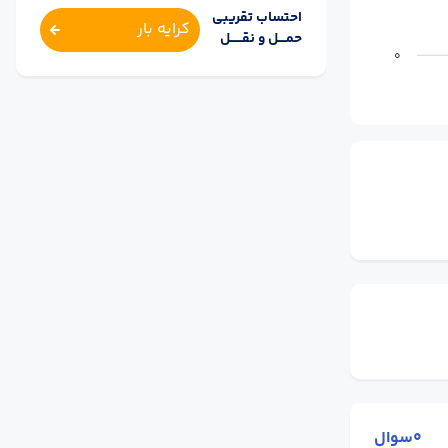
احتساب تقریبی
کرایه بار
حمــــل و نقــــــل
0
0سوال