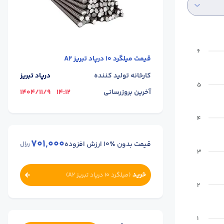
6
قیمت
میلگرد 10 درپاد تبریز A2
کارخانه تولید کننده
درپاد تبریز
5
آخرین بروزرسانی
14:12
1404/11/9
4
701,000
قیمت بدون ٪۱۰ ارزش افزوده
ریال
3
خرید
(
میلگرد 10 درپاد تبریز A2
)
2
1