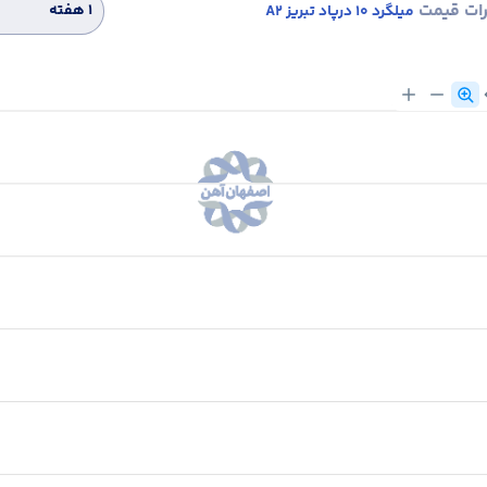
رات قیمت
۱ هفته
میلگرد 10 درپاد تبریز A2