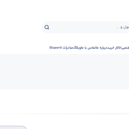
ل و ...
فنجی)
تالار خرید
درباره ما
تماس با ما
وبلاگ
صادرات (Export)