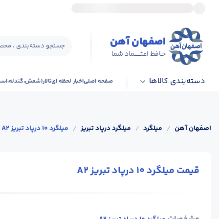
اصفهان آهن
جستجو دسته‌بندی ، محصو
حـافظ اعتــــــماد شما
دسته‌بندی کالاها
صفحه اصلی
اخبار لحظه ای
تالار(شمش،گندله،اس
اصفهان آهن
/
میلگرد
/
میلگرد درپاد تبریز
/
میلگرد 10 درپاد تبریز A2
قیمت میلگرد 10 درپاد تبریز A2