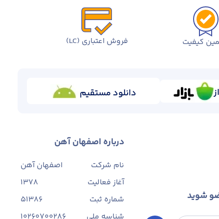
فروش اعتباری (LC)
ین کیفیت
ز
دانلود مستقیم
درباره اصفهان آهن
نام شرکت
اصفهان آهن
آغاز فعالیت
1378
ضو شوید
شماره ثبت
۵۱۳۸۶
شناسه ملی
10260700286