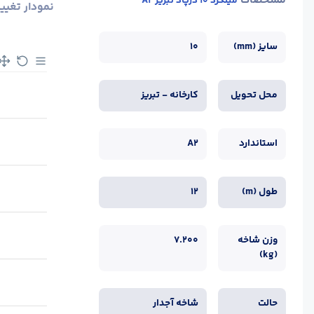
مشخصات
میلگرد 10 درپاد تبریز A2
نمودار تغیی
سایز (mm)
10
محل تحویل
کارخانه - تبریز
استاندارد
A2
طول (m)
12
وزن شاخه
7.200
(kg)
حالت
شاخه آجدار