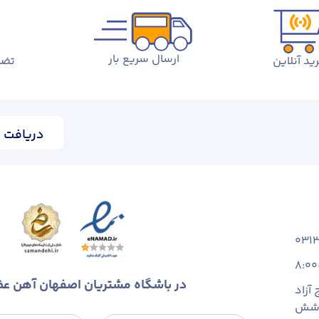
ارسال سریع بار
ید آنلاین
تضم
دریافت ا
031
8:00
در باشگاه مشتریان اصفهان آهن ع
آزاد
 شش