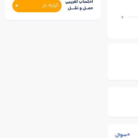
احتساب تقریبی
کرایه بار
حمــــل و نقــــــل
0
0سوال