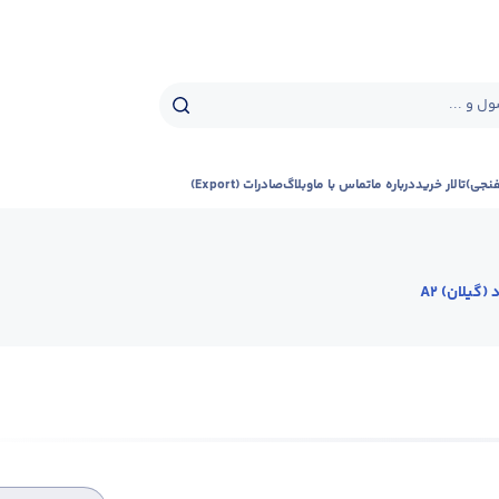
ل و ...
فنجی)
تالار خرید
درباره ما
تماس با ما
وبلاگ
صادرات (Export)