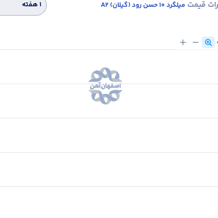
رات قیمت
۱ هفته
میلگرد 10 حسن رود (گیلان) A2