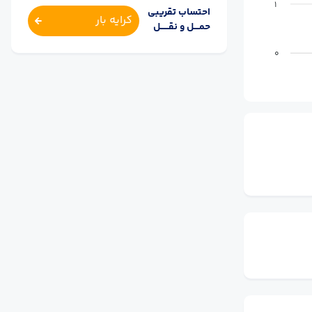
1
احتساب تقریبی
کرایه بار
حمــــل و نقــــــل
0