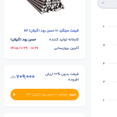
6
قیمت
میلگرد 10 حسن رود (گیلان) A2
کارخانه تولید کننده
حسن رود (گیلان)
5
آخرین بروزرسانی
10:26
1405/1/29
4
قیمت بدون ٪۱۰ ارزش
709,000
ریال
افزوده
3
خرید
(
میلگرد 10 حسن رود (گیلان) A2
)
2