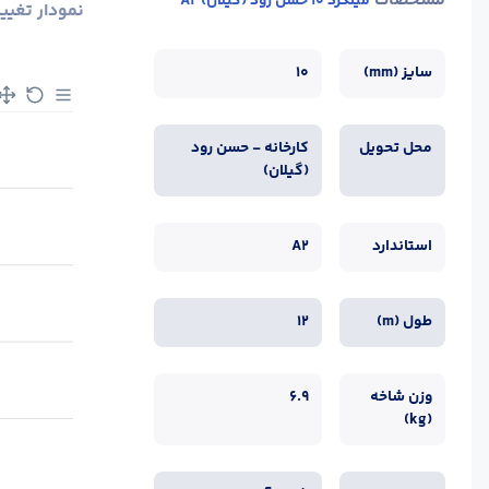
مشخصات
میلگرد 10 حسن رود (گیلان) A2
نمودار تغیی
سایز (mm)
10
محل تحویل
کارخانه - حسن رود
(گیلان)
استاندارد
A2
طول (m)
12
وزن شاخه
6.9
(kg)