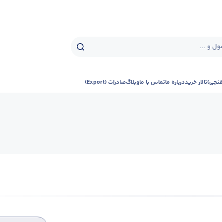
ل و ...
فنجی)
تالار خرید
درباره ما
تماس با ما
وبلاگ
صادرات (Export)