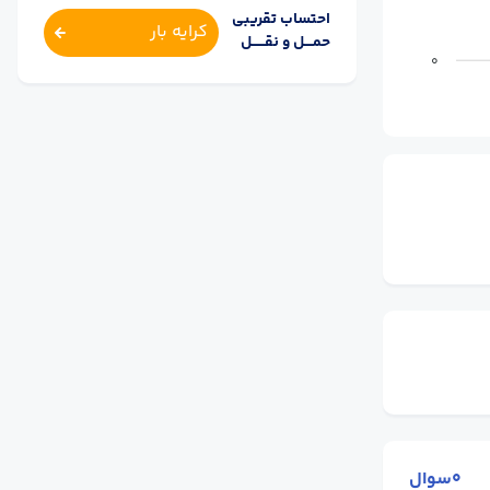
احتساب تقریبی
کرایه بار
حمــــل و نقــــــل
0
0سوال