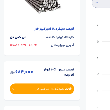
6
قیمت
میلگرد 18 امیرکبیر خزر
کارخانه تولید کننده
امیر کبیر خزر
5
آخرین بروزرسانی
09:24
1405/1/29
4
قیمت بدون ٪۱۰ ارزش
684,000
ریال
افزوده
3
خرید
(
میلگرد 18 امیرکبیر خزر
)
2
1