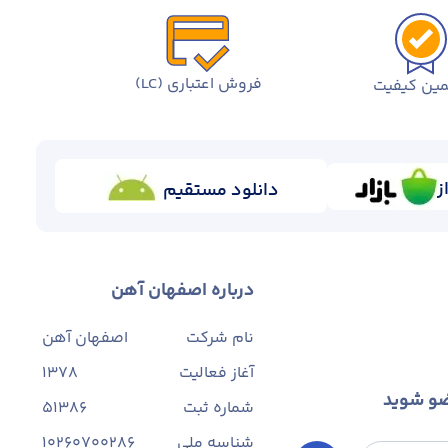
فروش اعتباری (LC)
ین کیفیت
ز
دانلود مستقیم
درباره اصفهان آهن
نام شرکت
اصفهان آهن
آغاز فعالیت
1378
ضو شوید
شماره ثبت
۵۱۳۸۶
شناسه ملی
10260700286