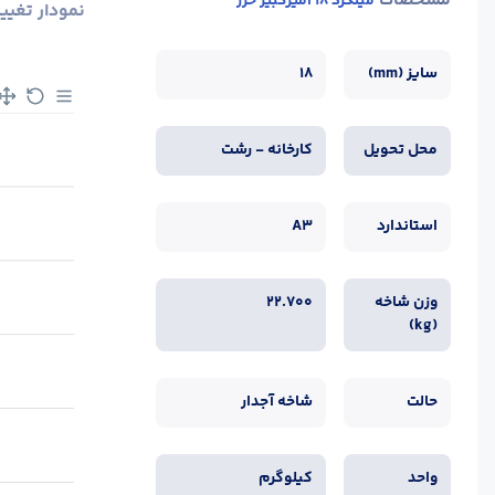
مشخصات
میلگرد 18 امیرکبیر خزر
نمودار تغیی
سایز (mm)
18
محل تحویل
کارخانه - رشت
استاندارد
A3
وزن شاخه
22.700
(kg)
حالت
شاخه آجدار
واحد
کیلوگرم