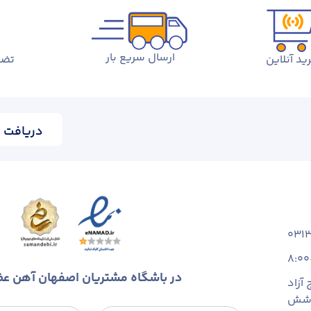
ارسال سریع بار
ید آنلاین
تضم
دریافت ا
031
8:00
در باشگاه مشتریان اصفهان آهن ع
آزاد
 شش