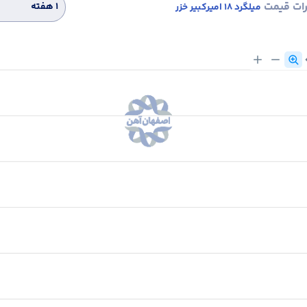
رات قیمت
۱ هفته
میلگرد 18 امیرکبیر خزر