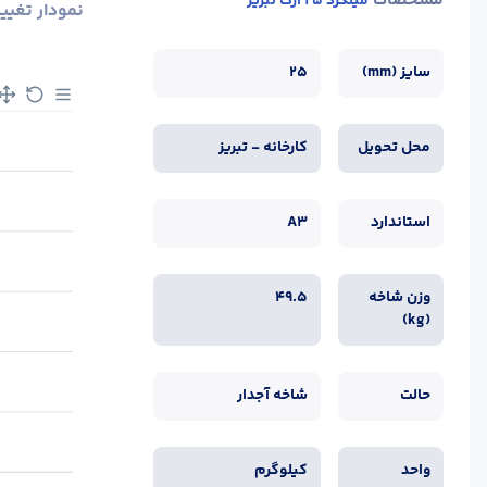
مشخصات
میلگرد 25 ارگ تبریز
نمودار تغیی
سایز (mm)
25
محل تحویل
کارخانه - تبریز
استاندارد
A3
وزن شاخه
49.5
(kg)
حالت
شاخه آجدار
واحد
کیلوگرم