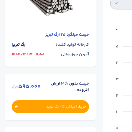
6
قیمت
میلگرد 25 ارگ تبریز
کارخانه تولید کننده
ارگ تبریز
5
آخرین بروزرسانی
11:50
1404/12/17
4
3
قیمت بدون ٪۱۰ ارزش
595,000
ریال
افزوده
2
خرید
(
میلگرد 25 ارگ تبریز
)
1
0