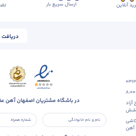
ارسال سریع بار
ید آنلاین
تضم
دریافت ا
031
8:00
در باشگاه مشتریان اصفهان آهن ع
آزاد
 شش
نام و نام خانوادگی
شماره همراه
اشی