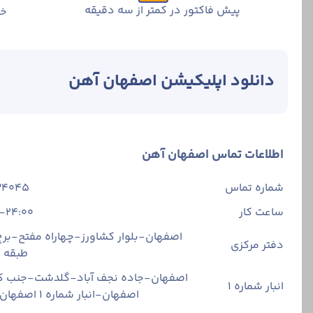
پیش فاکتور در کمتر از سه دقیقه
خر
دانلود اپلیکیشن اصفهان آهن
اطلاعات تماس اصفهان آهن
شماره تماس
34045
ساعت کار
-24:00
اصفهان-بلوار کشاورز-چهاراه مفتح-برج 
دفتر مرکزی
طبقه
اصفهان-جاده نجف آباد-گلدشت-جنب ک
انبار شماره 1
اصفهان-انبار شماره ۱ اصفهان آهن