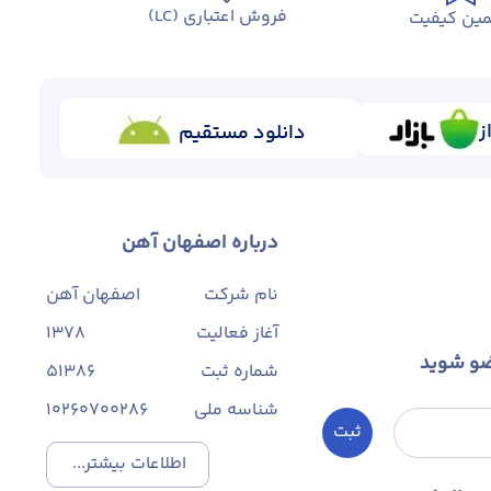
فروش اعتباری (LC)
ین کیفیت
ز
دانلود مستقیم
درباره اصفهان آهن
نام شرکت
اصفهان آهن
آغاز فعالیت
1378
ضو شوید
شماره ثبت
۵۱۳۸۶
شناسه ملی
10260700286
ثبت
اطلاعات بیشتر...