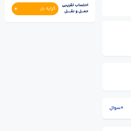
احتساب تقریبی
کرایه بار
حمــــل و نقــــــل
0سوال