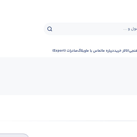
ل و ...
فنجی)
تالار خرید
درباره ما
تماس با ما
وبلاگ
صادرات (Export)