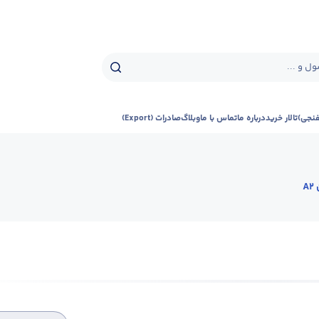
ل و ...
فنجی)
تالار خرید
درباره ما
تماس با ما
وبلاگ
صادرات (Export)