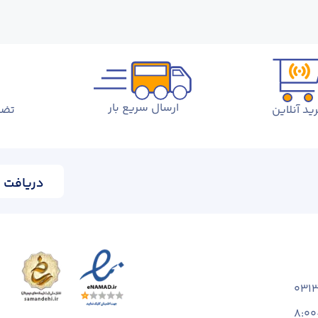
ارسال سریع بار
ید آنلاین
تضم
دریافت ا
031
8:00