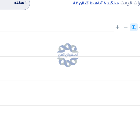
رات قیمت
۱ هفته
میلگرد 8 آناهیتا گیلان A2