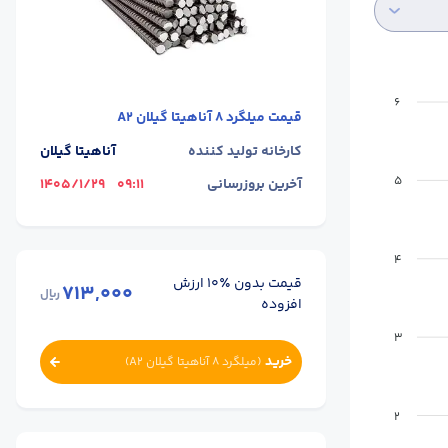
6
قیمت
میلگرد 8 آناهیتا گیلان A2
کارخانه تولید کننده
آناهیتا گیلان
5
آخرین بروزرسانی
09:11
1405/1/29
4
قیمت بدون ٪۱۰ ارزش
713,000
ریال
افزوده
3
خرید
(
میلگرد 8 آناهیتا گیلان A2
)
2