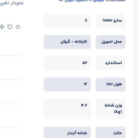
مشخصات
میلگرد 8 آناهیتا گیلان A2
نمودار تغیی
سایز (mm)
8
محل تحویل
کارخانه - گیلان
استاندارد
A2
طول (m)
12
وزن شاخه
4.2
(kg)
حالت
شاخه آجدار