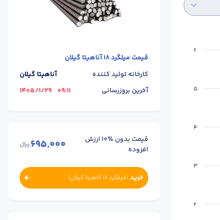
6
قیمت
میلگرد 18 آناهیتا گیلان
کارخانه تولید کننده
آناهیتا گیلان
5
آخرین بروزرسانی
09:11
1405/1/29
4
قیمت بدون ٪۱۰ ارزش
695,000
ریال
افزوده
3
خرید
(
میلگرد 18 آناهیتا گیلان
)
2