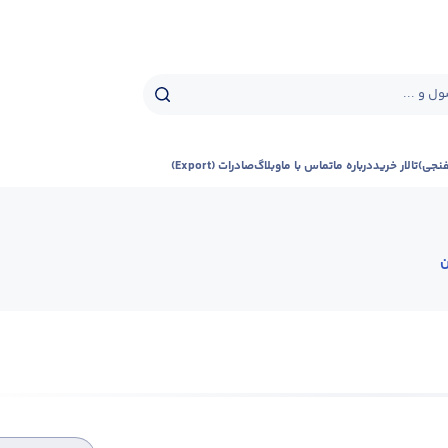
ل و ...
فنجی)
تالار خرید
درباره ما
تماس با ما
وبلاگ
صادرات (Export)