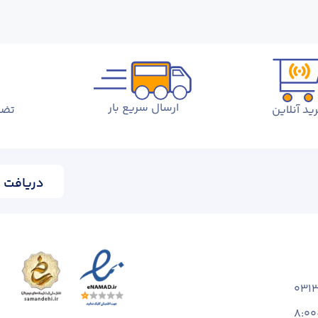
ارسال سریع بار
ید آنلاین
تضم
دریافت ا
031
8:00