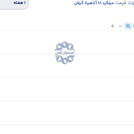
رات قیمت
۱ هفته
میلگرد 18 آناهیتا گیلان