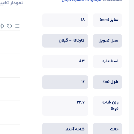
مشخصات
میلگرد 18 آناهیتا گیلان
نمودار تغیی
سایز (mm)
18
محل تحویل
کارخانه - گیلان
استاندارد
A3
طول (m)
12
وزن شاخه
22.7
(kg)
حالت
شاخه آجدار