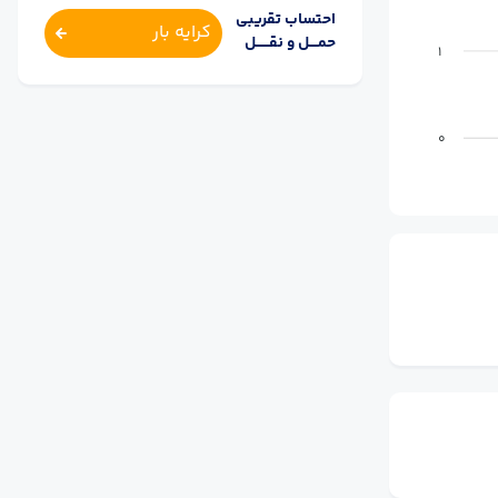
احتساب تقریبی
کرایه بار
حمــــل و نقــــــل
1
0